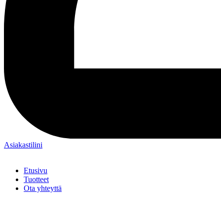
Asiakastilini
Etusivu
Tuotteet
Ota yhteyttä