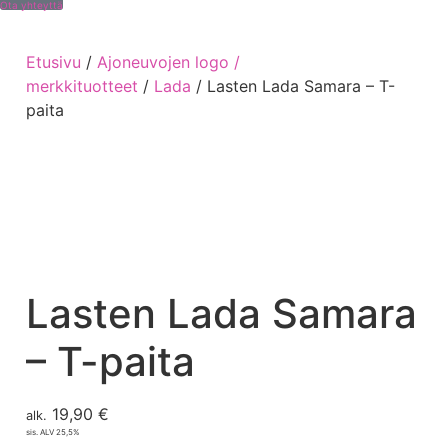
Ota yhteyttä
Etusivu
/
Ajoneuvojen logo /
merkkituotteet
/
Lada
/ Lasten Lada Samara – T-
paita
Lasten Lada Samara
– T-paita
19,90
€
alk.
sis. ALV 25,5%