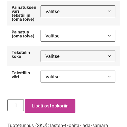
Painatuksen
väri
tekstiiliin
(oma toive)
Painatus
(oma toive)
Tekstiilin
koko
Tekstiilin
väri
Lisää ostoskoriin
Tuotetunnus (SKU):
lasten-t-paita-lada-samara