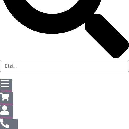
Tuotteet
Ostoskori
Asiakastili