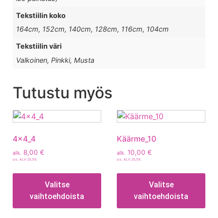
Tekstiilin koko
164cm, 152cm, 140cm, 128cm, 116cm, 104cm
Tekstiilin väri
Valkoinen, Pinkki, Musta
Tutustu myös
4x4_4
Käärme_10
8,00
€
10,00
€
alk.
alk.
sis. ALV 25,5%
sis. ALV 25,5%
Valitse
Valitse
vaihtoehdoista
vaihtoehdoista