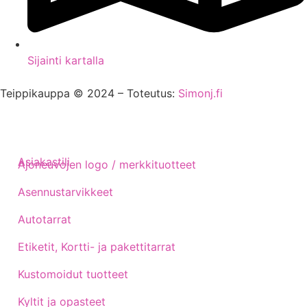
Sijainti kartalla
Teippikauppa © 2024 – Toteutus:
Simonj.fi
Asiakastili
Ajoneuvojen logo / merkkituotteet
Asennustarvikkeet
Autotarrat
Etiketit, Kortti- ja pakettitarrat
Kustomoidut tuotteet
Kyltit ja opasteet