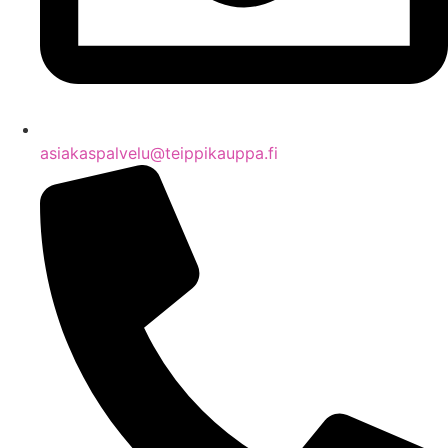
asiakaspalvelu@teippikauppa.fi