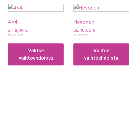
4×4
Hevonen
8,00
€
10,00
€
alk.
alk.
sis. ALV 25,5%
sis. ALV 25,5%
Valitse
Valitse
vaihtoehdoista
vaihtoehdoista
Tietoa
Toimitusehdot
Maksutavat