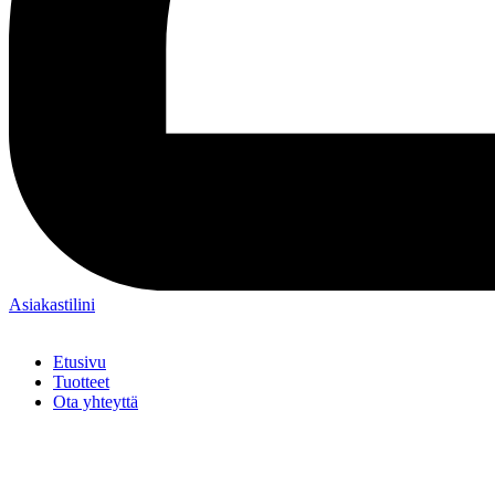
Asiakastilini
Etusivu
Tuotteet
Ota yhteyttä