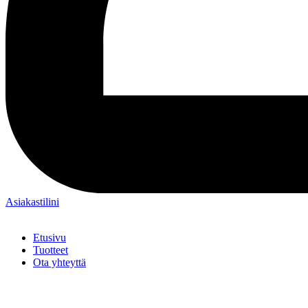
Asiakastilini
Etusivu
Tuotteet
Ota yhteyttä