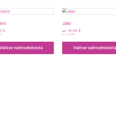
ähti
Jälki
00
€
10,00
€
alk.
5%
sis. ALV 25,5%
Valitse vaihtoehdoista
Valitse vaihtoehdoist