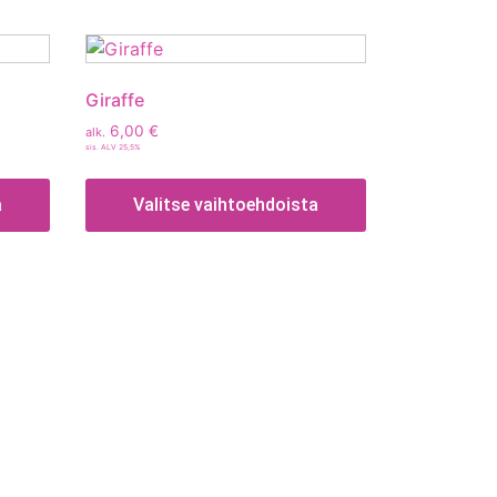
Giraffe
6,00
€
alk.
sis. ALV 25,5%
a
Valitse vaihtoehdoista