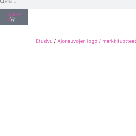
0,00
€
0
Etusivu
/
Ajoneuvojen logo / merkkituottee