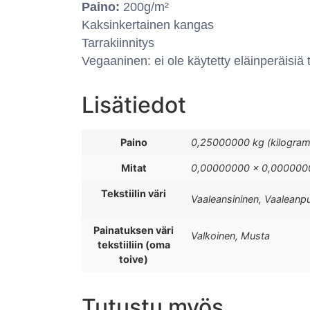
Paino:
200g/m²
Kaksinkertainen kangas
Tarrakiinnitys
Vegaaninen: ei ole käytetty eläinperäisiä
Lisätiedot
Paino
0,25000000 kg (kilogra
Mitat
0,00000000 × 0,0000000
Tekstiilin väri
Vaaleansininen, Vaaleanp
Painatuksen väri
Valkoinen, Musta
tekstiiliin (oma
toive)
Tutustu myös