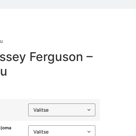
pu
ssey Ferguson –
pu
n (oma