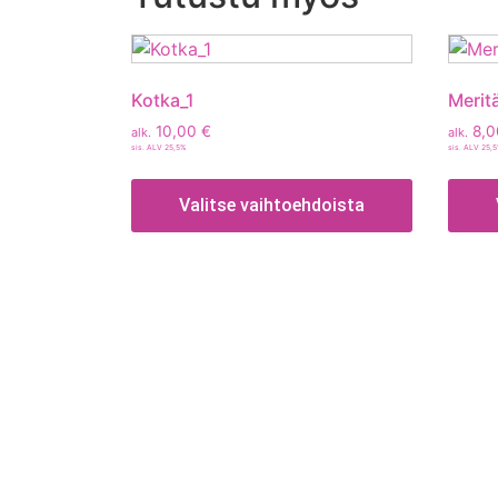
Kotka_1
Merit
10,00
€
8,
alk.
alk.
sis. ALV 25,5%
sis. ALV 25,
Valitse vaihtoehdoista
Tietoa
Toimitusehdot
Maksutavat