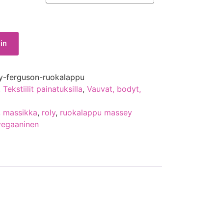
in
y-ferguson-ruokalappu
,
Tekstiilit painatuksilla
,
Vauvat, bodyt,
,
massikka
,
roly
,
ruokalappu massey
vegaaninen