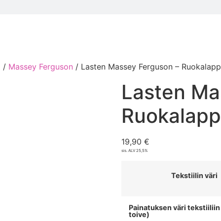
t
/
Massey Ferguson
/ Lasten Massey Ferguson – Ruokalap
Lasten Ma
Ruokalap
19,90
€
sis. ALV 25,5%
Tekstiilin väri
Painatuksen väri tekstiilii
toive)