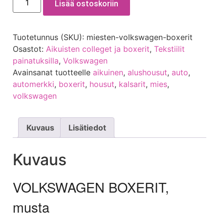
Lisää ostoskoriin
Tuotetunnus (SKU):
miesten-volkswagen-boxerit
Osastot:
Aikuisten colleget ja boxerit
,
Tekstiilit
painatuksilla
,
Volkswagen
Avainsanat tuotteelle
aikuinen
,
alushousut
,
auto
,
automerkki
,
boxerit
,
housut
,
kalsarit
,
mies
,
volkswagen
Kuvaus
Lisätiedot
Kuvaus
VOLKSWAGEN BOXERIT,
musta