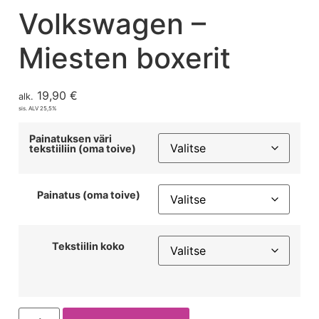
Volkswagen –
Miesten boxerit
19,90
€
alk.
sis. ALV 25,5%
Painatuksen väri
tekstiiliin (oma toive)
Painatus (oma toive)
Tekstiilin koko