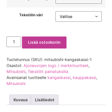
Tekstiilin väri
Lisää ostoskoriin
Tuotetunnus (SKU):
mitsubishi-kangaskassi-1
Osastot:
Ajoneuvojen logo / merkkituotteet
,
Mitsubishi
,
Tekstiilit painatuksilla
Avainsanat tuotteelle
kangaskassi
,
kauppakassi
,
Mitsubishi
Kuvaus
Lisätiedot