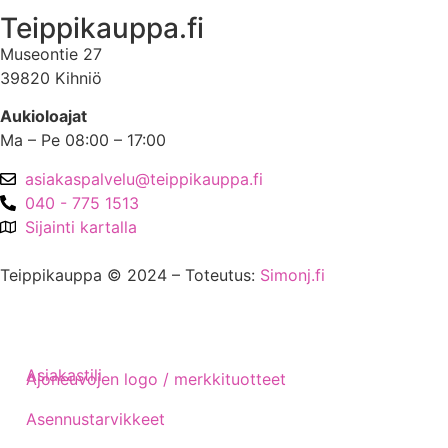
Teippikauppa.fi
Museontie 27
39820 Kihniö
Aukioloajat
Ma – Pe 08:00 – 17:00
asiakaspalvelu@teippikauppa.fi
040 - 775 1513
Sijainti kartalla
Teippikauppa © 2024 – Toteutus:
Simonj.fi
Asiakastili
Ajoneuvojen logo / merkkituotteet
Asennustarvikkeet