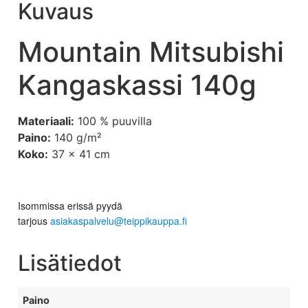
Kuvaus
Mountain Mitsubishi
Kangaskassi 140g
Materiaali:
100 % puuvilla
Paino:
140 g/m²
Koko:
37 x 41 cm
Isommissa erissä pyydä
tarjous
asiakaspalvelu@teippikauppa.fi
Lisätiedot
Paino