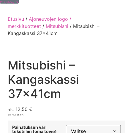
Ota yhteyttä
Etusivu
/
Ajoneuvojen logo /
merkkituotteet
/
Mitsubishi
/ Mitsubishi –
Kangaskassi 37x41cm
Mitsubishi –
Kangaskassi
37x41cm
12,50
€
alk.
sis. ALV 25,5%
Painatuksen väri
tekstiiliin (oma toive)