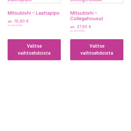
Mitsubishi – Laattapipo
Mitsubishi –
Collegehousut
19,90
€
alk.
sis. ALV 25,5%
37,90
€
alk.
sis. ALV 25,5%
Valitse
Valitse
vaihtoehdoista
vaihtoehdoista
Tietoa
Toimitusehdot
Maksutavat