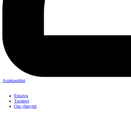
Asiakastilini
Etusivu
Tuotteet
Ota yhteyttä