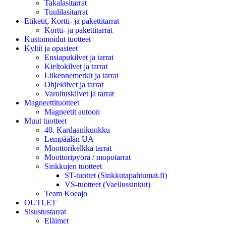
Takalasitarrat
Tuulilasitarrat
Etiketit, Kortti- ja pakettitarrat
Kortti- ja pakettitarrat
Kustomoidut tuotteet
Kyltit ja opasteet
Ensiapukilvet ja tarrat
Kieltokilvet ja tarrat
Liikennemerkit ja tarrat
Ohjekilvet ja tarrat
Varoituskilvet ja tarrat
Magneettituotteet
Magneetit autoon
Muut tuotteet
40. Kardaanikunkku
Lempäälän UA
Moottorikelkka tarrat
Moottoripyörä / mopotarrat
Sinkkujen tuotteet
ST-tuottet (Sinkkutapahtumat.fi)
VS-tuotteet (Vaellussinkut)
Team Koeajo
OUTLET
Sisustustarrat
Eläimet