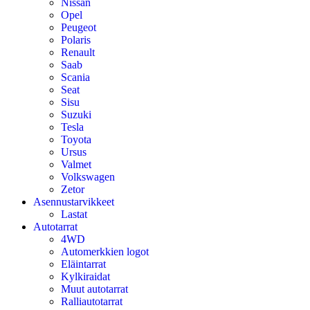
Nissan
Opel
Peugeot
Polaris
Renault
Saab
Scania
Seat
Sisu
Suzuki
Tesla
Toyota
Ursus
Valmet
Volkswagen
Zetor
Asennustarvikkeet
Lastat
Autotarrat
4WD
Automerkkien logot
Eläintarrat
Kylkiraidat
Muut autotarrat
Ralliautotarrat