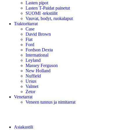
Lasten pipot
Lasten T-Paidat painetut
SUOMI -tekstiilit
Vauvat, bodyt, ruokalaput
Traktoritarrat
Case
David Brown
Fiat
Ford
Fordson Dexta
International
Leyland
Massey Ferguson
New Holland
Nuffield
Ursus
Valmet
Zetor
Venetarrat
Veneen tunnus ja nimitarrat
Asiakastili