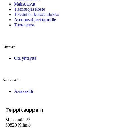
Maksutavat
Tietosuojaseloste
Tekstiilien kokotaulukko
Asennusohjeet tarroille
Tuotetietoa
Ekstrat
Ota yhteyttä
Asiakastili
Asiakastili
Teippikauppa.fi
Museontie 27
39820 Kihniö