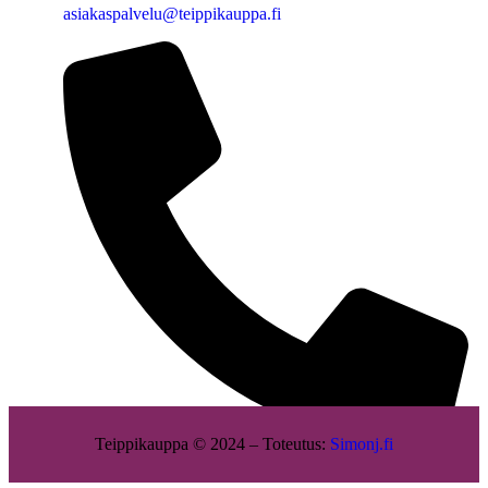
asiakaspalvelu@teippikauppa.fi
Teippikauppa © 2024 – Toteutus:
Simonj.fi
040 - 775 1513