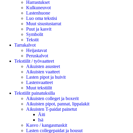
Harrastukset
Kulkuneuvot
Lastenhuone
Luo oma tekstisi
Muut sisustustarrat
Puut ja kasvit
Symbolit
Tekstit
Tarrakalvot
Heijastavat
Peruskalvot
Tekstiilit / työvaatteet
Aikuisten asusteet
Aikuisten vaatteet
Lasten pipot ja huivit
Lastenvaatteet
Muut tekstiilit
Tekstiilit painatuksilla
Aikuisten colleget ja boxerit
Aikuisten pipot, pannat, lippalakit
Aikuisten T-paidat painetut
Äiti
Isä
Kasvo / kangasmaskit
Lasten collegepaidat ja housut