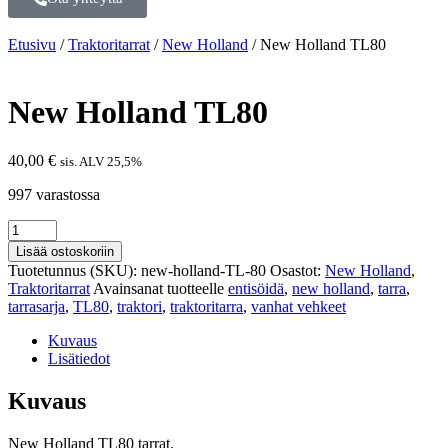
Etusivu
/
Traktoritarrat
/
New Holland
/ New Holland TL80
New Holland TL80
40,00
€
sis. ALV 25,5%
997 varastossa
Lisää ostoskoriin
Tuotetunnus (SKU):
new-holland-TL-80
Osastot:
New Holland
,
Traktoritarrat
Avainsanat tuotteelle
entisöidä
,
new holland
,
tarra
,
tarrasarja
,
TL80
,
traktori
,
traktoritarra
,
vanhat vehkeet
Kuvaus
Lisätiedot
Kuvaus
New Holland TL80 tarrat.