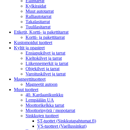
Eläintarrat
Kylkiraidat
Muut autotarrat
Ralliautotarrat
Takalasitarrat
Tuulilasitarrat
Etiketit, Kortti- ja pakettitarrat
Kortti- ja pakettitarrat
Kustomoidut tuotteet
Kyltit ja opasteet
Ensiapukilvet ja tarrat
Kieltokilvet ja tarrat
Liikennemerkit ja tarrat
Ohjekilvet ja tarrat
Varoituskilvet ja tarrat
Magneettituotteet
Magneetit autoon
Muut tuotteet
40. Kardaanikunkku
Lempäälän UA
Moottorikelkka tarrat
Moottoripyörä / mopotarrat
Sinkkujen tuotteet
ST-tuottet (Sinkkutapahtumat.fi)
VS-tuotteet (Vaellussinkut)