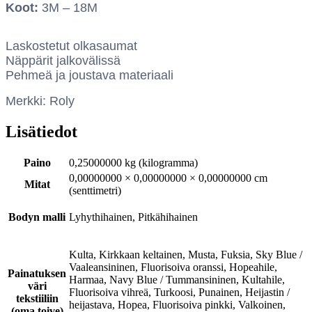
Koot:
3M – 18M
Laskostetut olkasaumat
Näppärit jalkovälissä
Pehmeä ja joustava materiaali
Merkki: Roly
Lisätiedot
Paino
0,25000000 kg (kilogramma)
0,00000000 × 0,00000000 × 0,00000000 cm
Mitat
(senttimetri)
Bodyn malli
Lyhythihainen, Pitkähihainen
Kulta, Kirkkaan keltainen, Musta, Fuksia, Sky Blue /
Vaaleansininen, Fluorisoiva oranssi, Hopeahile,
Painatuksen
Harmaa, Navy Blue / Tummansininen, Kultahile,
väri
Fluorisoiva vihreä, Turkoosi, Punainen, Heijastin /
tekstiiliin
heijastava, Hopea, Fluorisoiva pinkki, Valkoinen,
(oma toive)