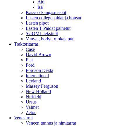
Äiti
Isä
Kasvo / kangasmaskit
Lasten collegepaidat ja housut
Lasten pipot
Lasten T-Paidat painetut
SUOMI -tekstiilit
Vauvat, bodyt, ruokalaput
Traktoritarrat
Case
David Brown
Fiat
Ford
Fordson Dexta
International
Leyland
Massey Ferguson
New Holland
Nuffield
Ursus
Valmet
Zetor
Venetarrat
Veneen tunnus ja nimitarrat