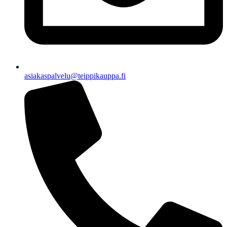
asiakaspalvelu@teippikauppa.fi