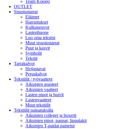
Team Koeajo
OUTLET
Sisustustarrat
Eläimet
Harrastukset
Kulkuneuvot
Lastenhuone
Luo oma tekstisi
Muut sisustustarrat
Puut ja kasvit
Symbolit
Tekstit
Tarrakalvot
Heijastavat
Peruskalvot
Tekstiilit / työvaatteet
Aikuisten asusteet
Aikuisten vaatteet
Lasten pipot ja huivit
Lastenvaatteet
Muut tekstiilit
Tekstiilit painatuksilla
Aikuisten colleget ja boxerit
Aikuisten pipot, pannat, lippalakit
Aikuisten T-paidat painetut