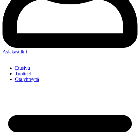
Asiakastilini
Etusivu
Tuotteet
Ota yhteyttä