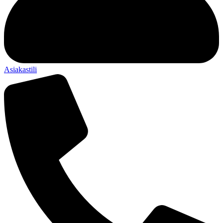
Asiakastili