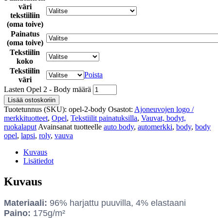
väri
tekstiiliin
(oma toive)
Painatus
(oma toive)
Tekstiilin
koko
Tekstiilin
Poista
väri
Lasten Opel 2 - Body määrä
Lisää ostoskoriin
Tuotetunnus (SKU):
opel-2-body
Osastot:
Ajoneuvojen logo /
merkkituotteet
,
Opel
,
Tekstiilit painatuksilla
,
Vauvat, bodyt,
ruokalaput
Avainsanat tuotteelle
auto body
,
automerkki
,
body
,
body
opel
,
lapsi
,
roly
,
vauva
Kuvaus
Lisätiedot
Kuvaus
Materiaali:
96% harjattu puuvilla, 4% elastaani
Paino:
175g/m²