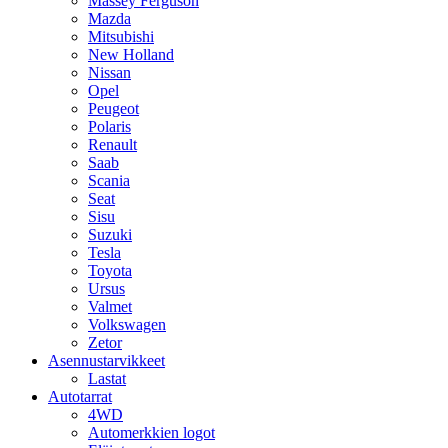
Massey Ferguson
Mazda
Mitsubishi
New Holland
Nissan
Opel
Peugeot
Polaris
Renault
Saab
Scania
Seat
Sisu
Suzuki
Tesla
Toyota
Ursus
Valmet
Volkswagen
Zetor
Asennustarvikkeet
Lastat
Autotarrat
4WD
Automerkkien logot