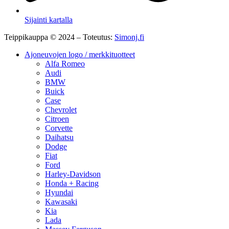
Sijainti kartalla
Teippikauppa © 2024 – Toteutus:
Simonj.fi
Ajoneuvojen logo / merkkituotteet
Alfa Romeo
Audi
BMW
Buick
Case
Chevrolet
Citroen
Corvette
Daihatsu
Dodge
Fiat
Ford
Harley-Davidson
Honda + Racing
Hyundai
Kawasaki
Kia
Lada