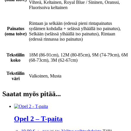
Vihreä, Keltainen, Royal Blue / Sininen, Oranssi,
Fluorisoiva keltainen
Rintaan ja selkään (edessä pieni rintapainatus
Painatus
sydämen kohdalla + selässä ylhäällä iso painatus),
(oma toive)
Selkään (selässä ylhäällä iso painatus), Rintaan
(edessä rinnassa iso painatus)
Tekstiilin
18M (86-91cm), 12M (80-85cm), 9M (74-79cm), 6M
koko
(68-73cm), 3M (62-67cm)
Tekstiilin
Valkoinen, Musta
väri
Saatat myös pitää...
Opel 2 – T-paita