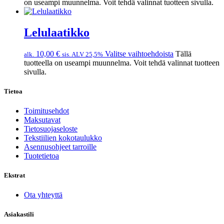
on useampi muunnelma. Voit tehdä valinnat tuotteen sivulla.
Lelulaatikko
10,00
€
Valitse vaihtoehdoista
Tällä
alk.
sis. ALV 25,5%
tuotteella on useampi muunnelma. Voit tehdä valinnat tuotteen
sivulla.
Tietoa
Toimitusehdot
Maksutavat
Tietosuojaseloste
Tekstiilien kokotaulukko
Asennusohjeet tarroille
Tuotetietoa
Ekstrat
Ota yhteyttä
Asiakastili