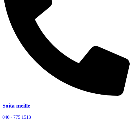
Soita meille
040 - 775 1513