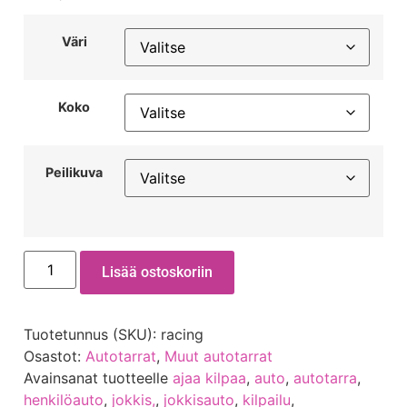
Väri
Koko
Peilikuva
Lisää ostoskoriin
Tuotetunnus (SKU):
racing
Osastot:
Autotarrat
,
Muut autotarrat
Avainsanat tuotteelle
ajaa kilpaa
,
auto
,
autotarra
,
henkilöauto
,
jokkis,
,
jokkisauto
,
kilpailu
,