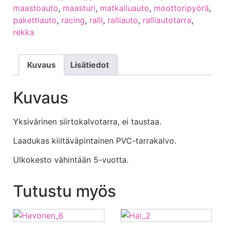
maastoauto
,
maasturi
,
matkailuauto
,
moottoripyörä
,
pakettiauto
,
racing
,
ralli
,
ralliauto
,
ralliautotarra
,
rekka
Kuvaus
Lisätiedot
Kuvaus
Yksivärinen siirtokalvotarra, ei taustaa.
Laadukas kiiltäväpintainen PVC-tarrakalvo.
Ulkokesto vähintään 5-vuotta.
Tutustu myös