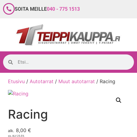
SOITA MEILLE
040 - 775 1513
Etusivu
/
Autotarrat
/
Muut autotarrat
/ Racing
Racing
8,00
€
alk.
sis. ALV 25,5%