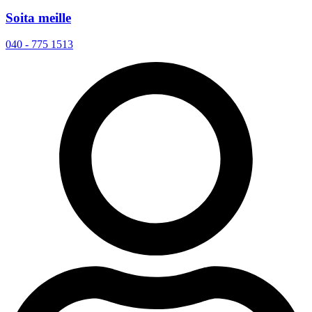
Soita meille
040 - 775 1513