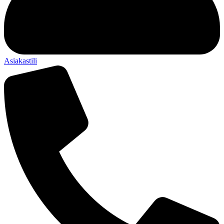
Asiakastili