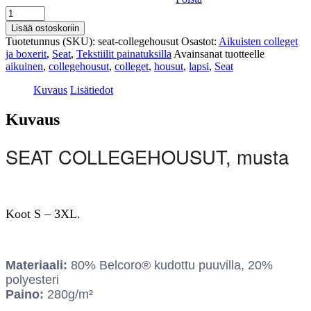
Seat
-
Lisää ostoskoriin
Collegehousut
Tuotetunnus (SKU):
seat-collegehousut
Osastot:
Aikuisten colleget
määrä
ja boxerit
,
Seat
,
Tekstiilit painatuksilla
Avainsanat tuotteelle
aikuinen
,
collegehousut
,
colleget
,
housut
,
lapsi
,
Seat
Kuvaus
Lisätiedot
Kuvaus
SEAT COLLEGEHOUSUT, musta
Koot S – 3XL.
Materiaali:
80% Belcoro® kudottu puuvilla, 20%
polyesteri
Paino:
280g/m²