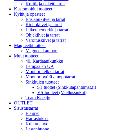
Kortti- ja pakettitarrat
Kustomoidut tuotteet
Kyltit ja opasteet
Ensiapukilvet ja tarrat
Kieltokilvet ja tarrat
Liikennemerkit ja tarrat
Ohjekilvet ja tarrat
Varoituskilvet ja tarrat
Magneettituotteet
Magneetit autoon
Muut tuotteet
40. Kardaanikunkku
Lempäälän UA
Moottorikelkka tarrat
Moottoripyörä / mopotarrat
Sinkkujen tuotteet
ST-tuottet (Sinkkutapahtumat.fi)
VS-tuotteet (Vaellussinkut)
Team Koeajo
OUTLET
Sisustustarrat
Eläimet
Harrastukset
Kulkuneuvot
Lastenhuone