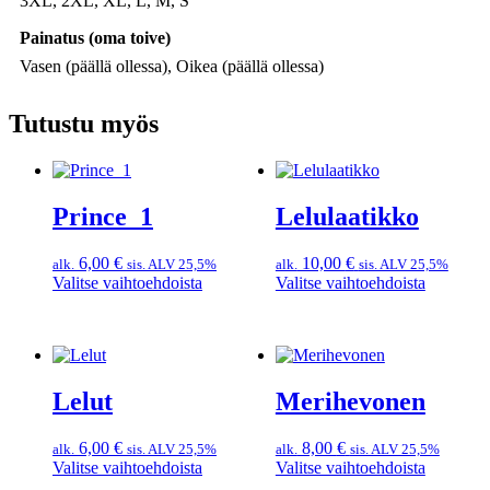
3XL, 2XL, XL, L, M, S
Painatus (oma toive)
Vasen (päällä ollessa), Oikea (päällä ollessa)
Tutustu myös
Prince_1
Lelulaatikko
6,00
€
10,00
€
alk.
sis. ALV 25,5%
alk.
sis. ALV 25,5%
Tällä
Tällä
Valitse vaihtoehdoista
Valitse vaihtoehdoista
tuotteella
tuotteella
on
on
useampi
useampi
muunnelma.
muunnel
Voit
Voit
Lelut
Merihevonen
tehdä
tehdä
valinnat
valinnat
tuotteen
tuotteen
6,00
€
8,00
€
alk.
sis. ALV 25,5%
alk.
sis. ALV 25,5%
sivulla.
sivulla.
Tällä
Tällä
Valitse vaihtoehdoista
Valitse vaihtoehdoista
tuotteella
tuotteella