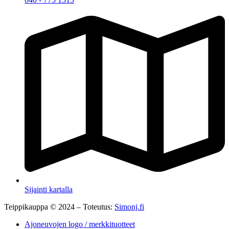
Sijainti kartalla
Teippikauppa © 2024 – Toteutus:
Simonj.fi
Ajoneuvojen logo / merkkituotteet