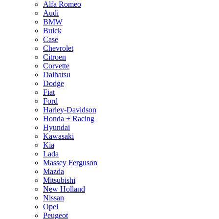
Alfa Romeo
Audi
BMW
Buick
Case
Chevrolet
Citroen
Corvette
Daihatsu
Dodge
Fiat
Ford
Harley-Davidson
Honda + Racing
Hyundai
Kawasaki
Kia
Lada
Massey Ferguson
Mazda
Mitsubishi
New Holland
Nissan
Opel
Peugeot