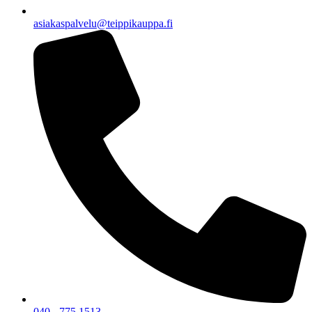
asiakaspalvelu@teippikauppa.fi
040 - 775 1513