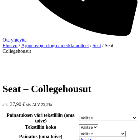
Ota yhteyttä
Etusivu
/
Ajoneuvojen logo / merkkituotteet
/
Seat
/ Seat –
Collegehousut
Seat – Collegehousut
37,90
€
alk.
sis. ALV 25,5%
Painatuksen väri tekstiiliin (oma
toive)
Tekstiilin koko
Painatus (oma toive)
Poista