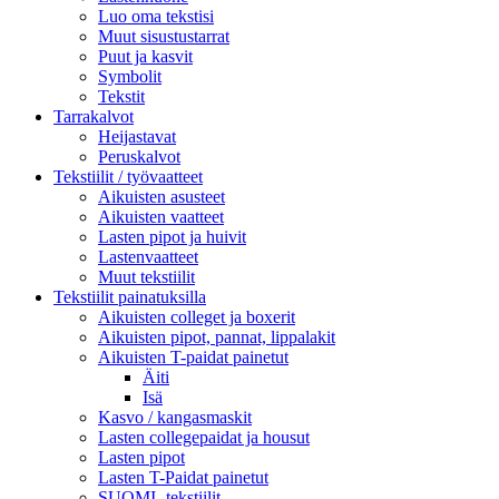
Luo oma tekstisi
Muut sisustustarrat
Puut ja kasvit
Symbolit
Tekstit
Tarrakalvot
Heijastavat
Peruskalvot
Tekstiilit / työvaatteet
Aikuisten asusteet
Aikuisten vaatteet
Lasten pipot ja huivit
Lastenvaatteet
Muut tekstiilit
Tekstiilit painatuksilla
Aikuisten colleget ja boxerit
Aikuisten pipot, pannat, lippalakit
Aikuisten T-paidat painetut
Äiti
Isä
Kasvo / kangasmaskit
Lasten collegepaidat ja housut
Lasten pipot
Lasten T-Paidat painetut
SUOMI -tekstiilit