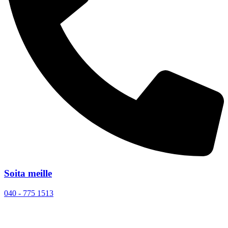
Soita meille
040 - 775 1513