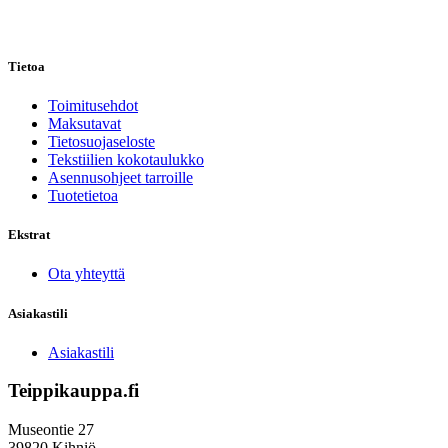
on
on
useampi
useampi
muunnelma.
muunnel
Tietoa
Voit
Voit
tehdä
tehdä
valinnat
valinnat
Toimitusehdot
tuotteen
tuotteen
Maksutavat
sivulla.
sivulla.
Tietosuojaseloste
Tekstiilien kokotaulukko
Asennusohjeet tarroille
Tuotetietoa
Ekstrat
Ota yhteyttä
Asiakastili
Asiakastili
Teippikauppa.fi
Museontie 27
39820 Kihniö