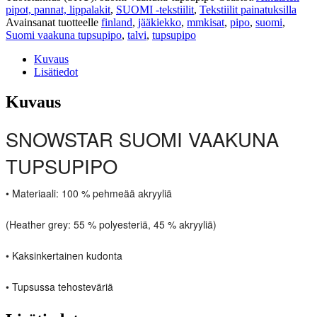
pipot, pannat, lippalakit
,
SUOMI -tekstiilit
,
Tekstiilit painatuksilla
Avainsanat tuotteelle
finland
,
jääkiekko
,
mmkisat
,
pipo
,
suomi
,
Suomi vaakuna tupsupipo
,
talvi
,
tupsupipo
Kuvaus
Lisätiedot
Kuvaus
SNOWSTAR SUOMI VAAKUNA
TUPSUPIPO
• Materiaali: 100 % pehmeää akryyliä
(Heather grey: 55 % polyesteriä, 45 % akryyliä)
• Kaksinkertainen kudonta
• Tupsussa tehosteväriä