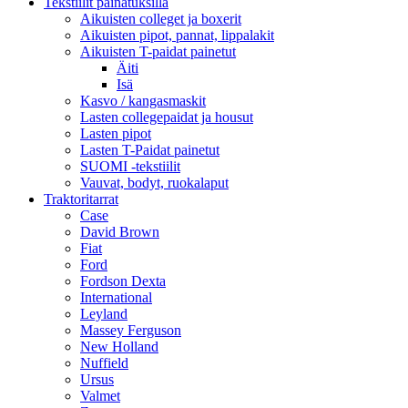
Tekstiilit painatuksilla
Aikuisten colleget ja boxerit
Aikuisten pipot, pannat, lippalakit
Aikuisten T-paidat painetut
Äiti
Isä
Kasvo / kangasmaskit
Lasten collegepaidat ja housut
Lasten pipot
Lasten T-Paidat painetut
SUOMI -tekstiilit
Vauvat, bodyt, ruokalaput
Traktoritarrat
Case
David Brown
Fiat
Ford
Fordson Dexta
International
Leyland
Massey Ferguson
New Holland
Nuffield
Ursus
Valmet