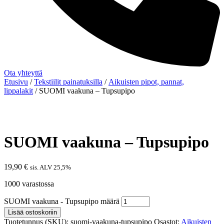
Ota yhteyttä
Etusivu
/
Tekstiilit painatuksilla
/
Aikuisten pipot, pannat,
lippalakit
/ SUOMI vaakuna – Tupsupipo
SUOMI vaakuna – Tupsupipo
19,90
€
sis. ALV 25,5%
1000 varastossa
SUOMI vaakuna - Tupsupipo määrä
Lisää ostoskoriin
Tuotetunnus (SKU):
suomi-vaakuna-tupsupipo
Osastot:
Aikuisten