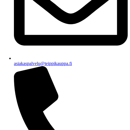
asiakaspalvelu@teippikauppa.fi