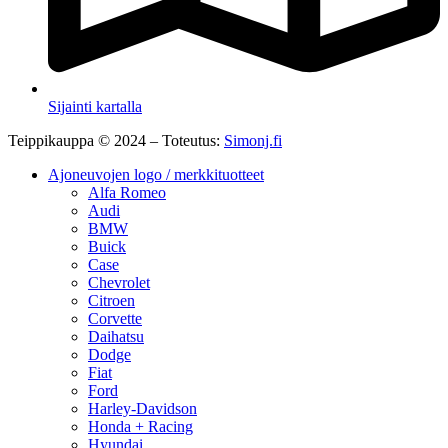
Sijainti kartalla
Teippikauppa © 2024 – Toteutus:
Simonj.fi
Ajoneuvojen logo / merkkituotteet
Alfa Romeo
Audi
BMW
Buick
Case
Chevrolet
Citroen
Corvette
Daihatsu
Dodge
Fiat
Ford
Harley-Davidson
Honda + Racing
Hyundai