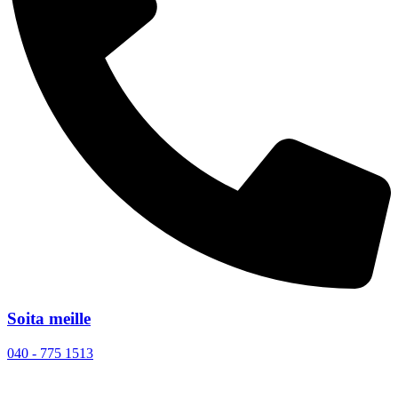
Soita meille
040 - 775 1513