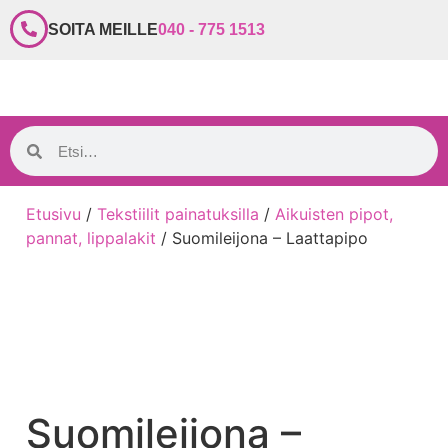
SOITA MEILLE
040 - 775 1513
Etusivu
/
Tekstiilit painatuksilla
/
Aikuisten pipot,
pannat, lippalakit
/ Suomileijona – Laattapipo
Suomileijona –