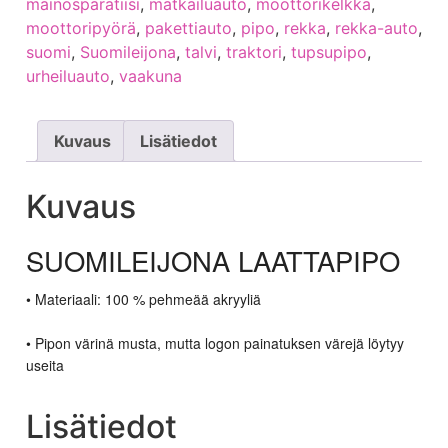
mainosparatiisi
,
matkailuauto
,
moottorikelkka
,
moottoripyörä
,
pakettiauto
,
pipo
,
rekka
,
rekka-auto
,
suomi
,
Suomileijona
,
talvi
,
traktori
,
tupsupipo
,
urheiluauto
,
vaakuna
Kuvaus
Lisätiedot
Kuvaus
SUOMILEIJONA LAATTAPIPO
• Materiaali: 100 % pehmeää akryyliä
• Pipon värinä musta, mutta logon painatuksen värejä löytyy
useita
Lisätiedot