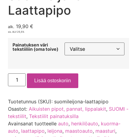
Laattapipo
19,90
€
alk.
sis. ALV 25,5%
Painatuksen väri
tekstiiliin (oma toive)
Lisää ostoskoriin
Tuotetunnus (SKU):
suomileijona-laattapipo
Osastot:
Aikuisten pipot, pannat, lippalakit
,
SUOMI -
tekstiilit
,
Tekstiilit painatuksilla
Avainsanat tuotteelle
auto
,
henkilöauto
,
kuorma-
auto
,
laattapipo
,
leijona
,
maastoauto
,
maasturi
,