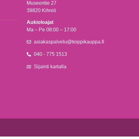
Museontie 27
39820 Kihniö
Aukioloajat
Ma – Pe 08:00 – 17:00
asiakaspalvelu@teippikauppa.fi
040 - 775 1513
Sijainti kartalla