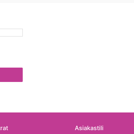
rat
Asiakastili