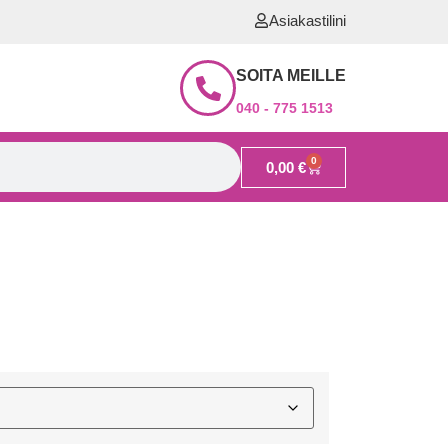
Asiakastilini
SOITA MEILLE
040 - 775 1513
0
0,00
€