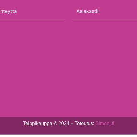
hteyttä
Asiakastili
Teippikauppa © 2024 – Toteutus:
Simonj.fi