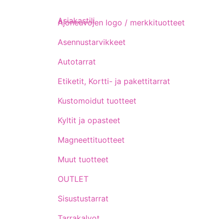
Asiakastili
Ajoneuvojen logo / merkkituotteet
Asennustarvikkeet
Autotarrat
Etiketit, Kortti- ja pakettitarrat
Kustomoidut tuotteet
Kyltit ja opasteet
Magneettituotteet
Muut tuotteet
OUTLET
Sisustustarrat
Tarrakalvot