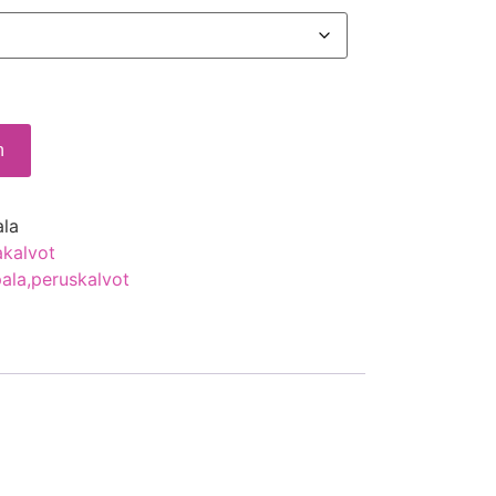
n
ala
akalvot
pala,peruskalvot