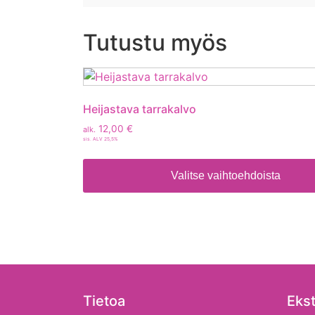
Tutustu myös
Heijastava tarrakalvo
12,00
€
alk.
sis. ALV 25,5%
Valitse vaihtoehdoista
Tietoa
Ekst