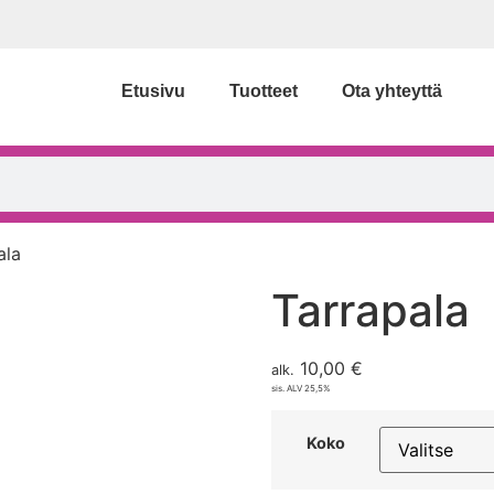
Etusivu
Tuotteet
Ota yhteyttä
ala
Tarrapala
10,00
€
alk.
sis. ALV 25,5%
Koko