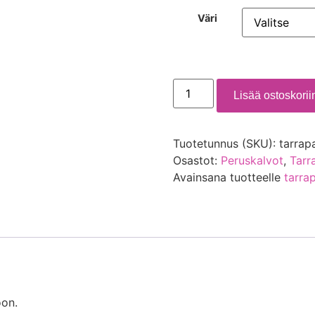
Väri
Lisää ostoskorii
Tuotetunnus (SKU):
tarrap
Osastot:
Peruskalvot
,
Tarr
Avainsana tuotteelle
tarra
oon.