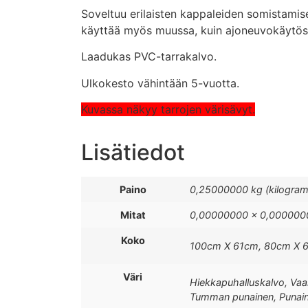
Soveltuu erilaisten kappaleiden somistamis
käyttää myös muussa, kuin ajoneuvokäytös
Laadukas PVC-tarrakalvo.
Ulkokesto vähintään 5-vuotta.
Kuvassa näkyy tarrojen värisävyt.
Lisätiedot
Paino
0,25000000 kg (kilogra
Mitat
0,00000000 × 0,0000000
Koko
100cm X 61cm, 80cm X 
Väri
Hiekkapuhalluskalvo, Vaale
Tumman punainen, Punain