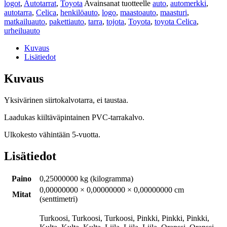
logot
,
Autotarrat
,
Toyota
Avainsanat tuotteelle
auto
,
automerkki
,
autotarra
,
Celica
,
henkilöauto
,
logo
,
maastoauto
,
maasturi
,
matkailuauto
,
pakettiauto
,
tarra
,
tojota
,
Toyota
,
toyota Celica
,
urheiluauto
Kuvaus
Lisätiedot
Kuvaus
Yksivärinen siirtokalvotarra, ei taustaa.
Laadukas kiiltäväpintainen PVC-tarrakalvo.
Ulkokesto vähintään 5-vuotta.
Lisätiedot
Paino
0,25000000 kg (kilogramma)
0,00000000 × 0,00000000 × 0,00000000 cm
Mitat
(senttimetri)
Turkoosi, Turkoosi, Turkoosi, Pinkki, Pinkki, Pinkki,