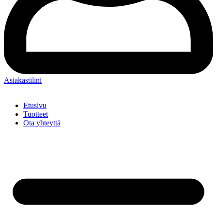
Asiakastilini
Etusivu
Tuotteet
Ota yhteyttä