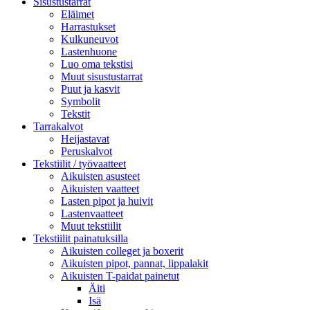
Sisustustarrat
Eläimet
Harrastukset
Kulkuneuvot
Lastenhuone
Luo oma tekstisi
Muut sisustustarrat
Puut ja kasvit
Symbolit
Tekstit
Tarrakalvot
Heijastavat
Peruskalvot
Tekstiilit / työvaatteet
Aikuisten asusteet
Aikuisten vaatteet
Lasten pipot ja huivit
Lastenvaatteet
Muut tekstiilit
Tekstiilit painatuksilla
Aikuisten colleget ja boxerit
Aikuisten pipot, pannat, lippalakit
Aikuisten T-paidat painetut
Äiti
Isä