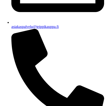
asiakaspalvelu@teippikauppa.fi