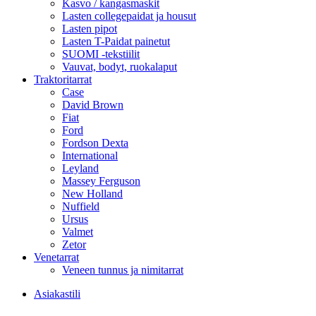
Kasvo / kangasmaskit
Lasten collegepaidat ja housut
Lasten pipot
Lasten T-Paidat painetut
SUOMI -tekstiilit
Vauvat, bodyt, ruokalaput
Traktoritarrat
Case
David Brown
Fiat
Ford
Fordson Dexta
International
Leyland
Massey Ferguson
New Holland
Nuffield
Ursus
Valmet
Zetor
Venetarrat
Veneen tunnus ja nimitarrat
Asiakastili