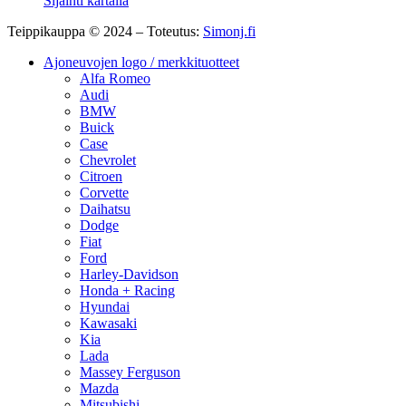
Sijainti kartalla
Teippikauppa © 2024 – Toteutus:
Simonj.fi
Ajoneuvojen logo / merkkituotteet
Alfa Romeo
Audi
BMW
Buick
Case
Chevrolet
Citroen
Corvette
Daihatsu
Dodge
Fiat
Ford
Harley-Davidson
Honda + Racing
Hyundai
Kawasaki
Kia
Lada
Massey Ferguson
Mazda
Mitsubishi