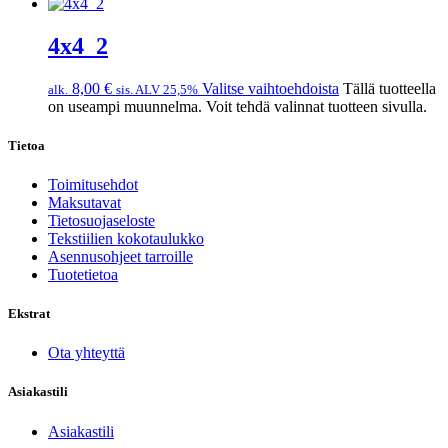
4x4_2
8,00
€
Valitse vaihtoehdoista
Tällä tuotteella
alk.
sis. ALV 25,5%
on useampi muunnelma. Voit tehdä valinnat tuotteen sivulla.
Tietoa
Toimitusehdot
Maksutavat
Tietosuojaseloste
Tekstiilien kokotaulukko
Asennusohjeet tarroille
Tuotetietoa
Ekstrat
Ota yhteyttä
Asiakastili
Asiakastili