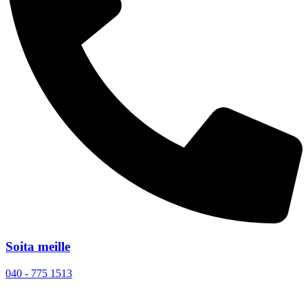
Soita meille
040 - 775 1513