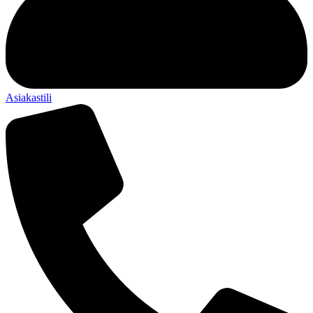
Asiakastili