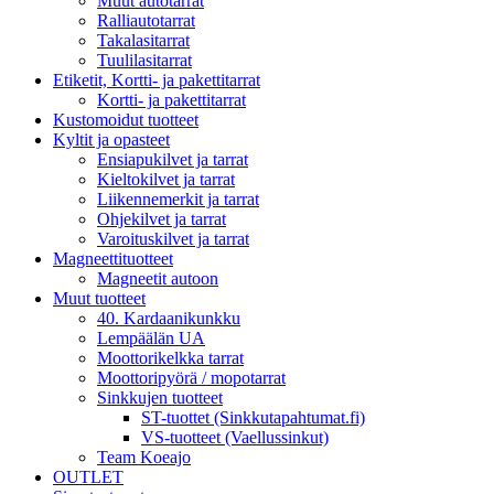
Muut autotarrat
Ralliautotarrat
Takalasitarrat
Tuulilasitarrat
Etiketit, Kortti- ja pakettitarrat
Kortti- ja pakettitarrat
Kustomoidut tuotteet
Kyltit ja opasteet
Ensiapukilvet ja tarrat
Kieltokilvet ja tarrat
Liikennemerkit ja tarrat
Ohjekilvet ja tarrat
Varoituskilvet ja tarrat
Magneettituotteet
Magneetit autoon
Muut tuotteet
40. Kardaanikunkku
Lempäälän UA
Moottorikelkka tarrat
Moottoripyörä / mopotarrat
Sinkkujen tuotteet
ST-tuottet (Sinkkutapahtumat.fi)
VS-tuotteet (Vaellussinkut)
Team Koeajo
OUTLET