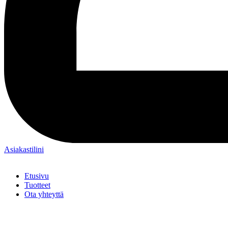
Asiakastilini
Etusivu
Tuotteet
Ota yhteyttä