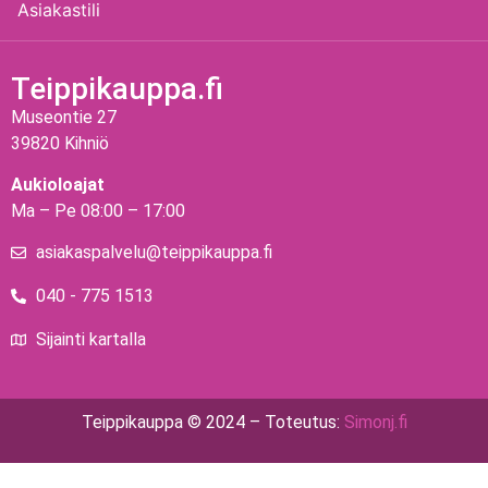
Asiakastili
Teippikauppa.fi
Museontie 27
39820 Kihniö
Aukioloajat
Ma – Pe 08:00 – 17:00
asiakaspalvelu@teippikauppa.fi
040 - 775 1513
Sijainti kartalla
Teippikauppa © 2024 – Toteutus:
Simonj.fi