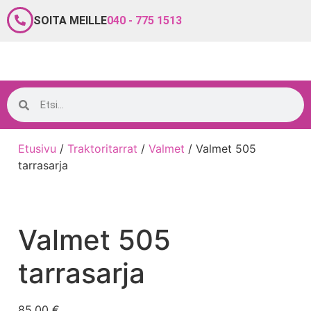
SOITA MEILLE
040 - 775 1513
Etusivu
/
Traktoritarrat
/
Valmet
/ Valmet 505
tarrasarja
Valmet 505
tarrasarja
85,00
€