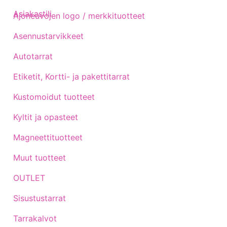
Asiakastili
Ajoneuvojen logo / merkkituotteet
Asennustarvikkeet
Autotarrat
Etiketit, Kortti- ja pakettitarrat
Kustomoidut tuotteet
Kyltit ja opasteet
Magneettituotteet
Muut tuotteet
OUTLET
Sisustustarrat
Tarrakalvot