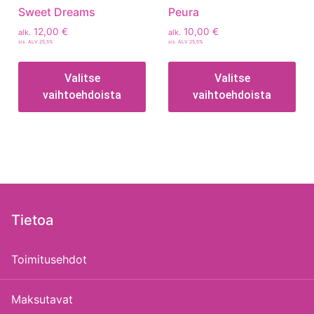
Sweet Dreams
Peura
12,00
€
10,00
€
alk.
alk.
sis. ALV 25,5%
sis. ALV 25,5%
Valitse
Valitse
vaihtoehdoista
vaihtoehdoista
Tietoa
Toimitusehdot
Maksutavat