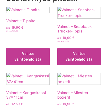
Valmet – T-paita
Valmet – Snapback
19,90
€
alk.
Trucker-lippis
sis. ALV 25,5%
19,90
€
alk.
sis. ALV 25,5%
Valitse
Valitse
vaihtoehdoista
vaihtoehdoista
Valmet – Kangaskassi
Valmet – Miesten
37x41cm
boxerit
12,50
€
19,90
€
alk.
alk.