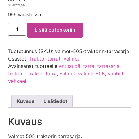
sis. ALV 25,5%
999 varastossa
Lisää ostoskoriin
Tuotetunnus (SKU):
valmet-505-traktorin-tarrasarja
Osastot:
Traktoritarrat
,
Valmet
Avainsanat tuotteelle
entisöidä
,
tarra
,
tarrasarja
,
traktori
,
traktoritarra
,
valmet
,
valmet 505
,
vanhat
vehkeet
Kuvaus
Lisätiedot
Kuvaus
Valmet 505 traktorin tarrasarja.