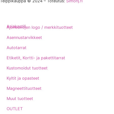
Teippikauppa © 2024 – Toteutus:
Simonj.fi
Asiakastili
Ajoneuvojen logo / merkkituotteet
Asennustarvikkeet
Autotarrat
Etiketit, Kortti- ja pakettitarrat
Kustomoidut tuotteet
Kyltit ja opasteet
Magneettituotteet
Muut tuotteet
OUTLET