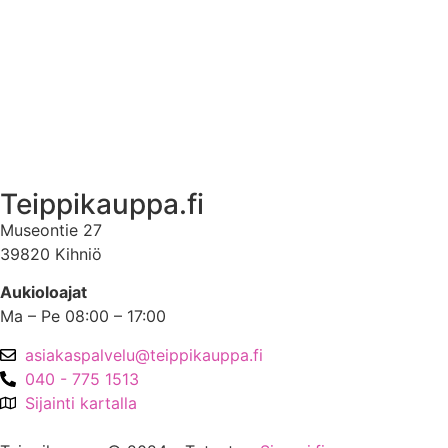
Ota yhteyttä
Asiakastili
Asiakastili
Teippikauppa.fi
Museontie 27
39820 Kihniö
Aukioloajat
Ma – Pe 08:00 – 17:00
asiakaspalvelu@teippikauppa.fi
040 - 775 1513
Sijainti kartalla