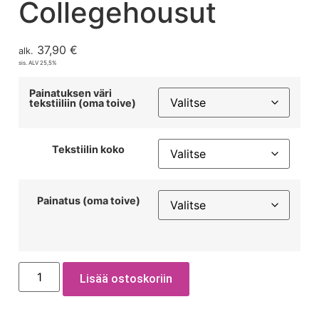
Collegehousut
37,90
€
alk.
sis. ALV 25,5%
Painatuksen väri
tekstiiliin (oma toive)
Tekstiilin koko
Painatus (oma toive)
Lisää ostoskoriin