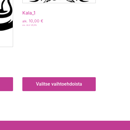
Kala_1
10,00
€
alk.
sis. ALV 25,5%
Valitse vaihtoehdoista