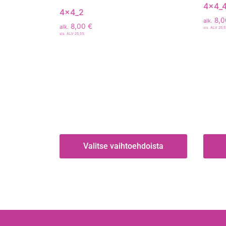
4x4_
4x4_2
8,
alk.
8,00
€
alk.
sis. ALV 25,
sis. ALV 25,5%
Valitse vaihtoehdoista