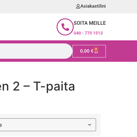
Asiakastilini
SOITA MEILLE
040 - 775 1513
0
0,00
€
n 2 – T-paita