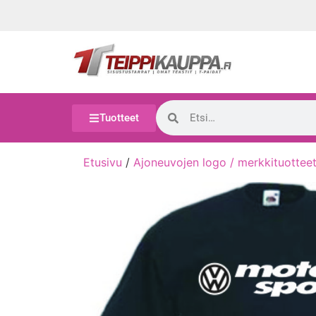
Tuotteet
Etusivu
/
Ajoneuvojen logo / merkkituottee