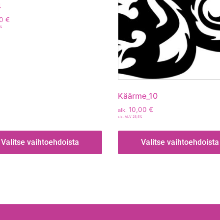
4
00
€
5%
Käärme_10
10,00
€
alk.
sis. ALV 25,5%
Valitse vaihtoehdoista
Valitse vaihtoehdoista