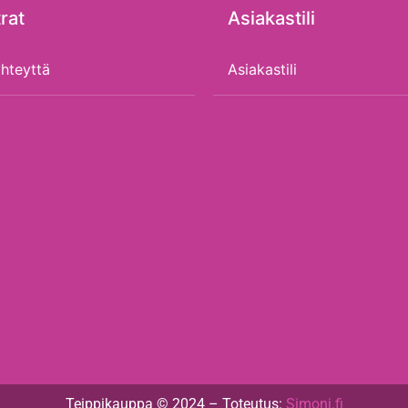
rat
Asiakastili
hteyttä
Asiakastili
Teippikauppa © 2024 – Toteutus:
Simonj.fi