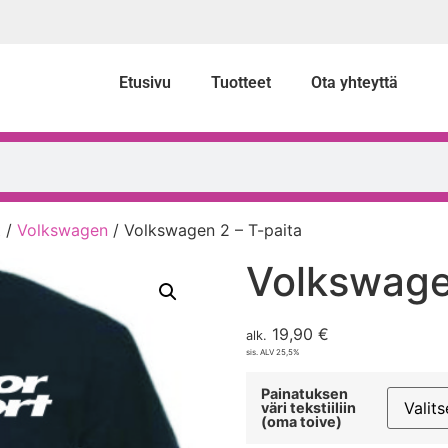
Etusivu
Tuotteet
Ota yhteyttä
t
/
Volkswagen
/ Volkswagen 2 – T-paita
Volkswage
19,90
€
alk.
sis. ALV 25,5%
Painatuksen
väri tekstiiliin
(oma toive)