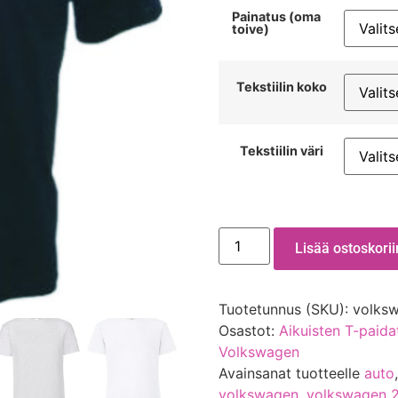
Painatus (oma
toive)
Tekstiilin koko
Tekstiilin väri
Lisää ostoskorii
Tuotetunnus (SKU):
volksw
Osastot:
Aikuisten T-paida
Volkswagen
Avainsanat tuotteelle
auto
volkswagen
,
volkswagen 2