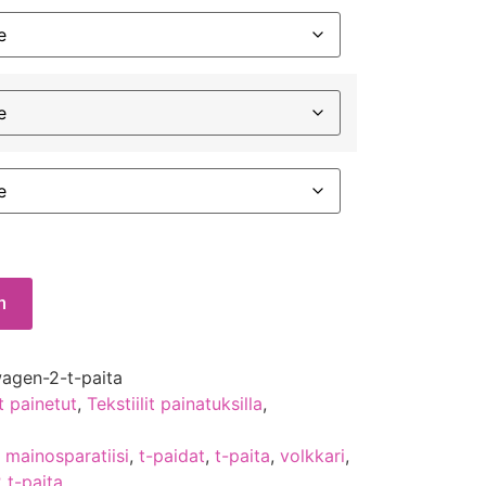
n
agen-2-t-paita
t painetut
,
Tekstiilit painatuksilla
,
,
mainosparatiisi
,
t-paidat
,
t-paita
,
volkkari
,
 t-paita