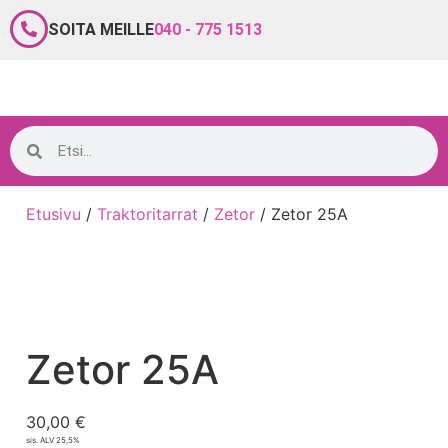
SOITA MEILLE
040 - 775 1513
Etusivu
/
Traktoritarrat
/
Zetor
/ Zetor 25A
Zetor 25A
30,00
€
sis. ALV 25,5%