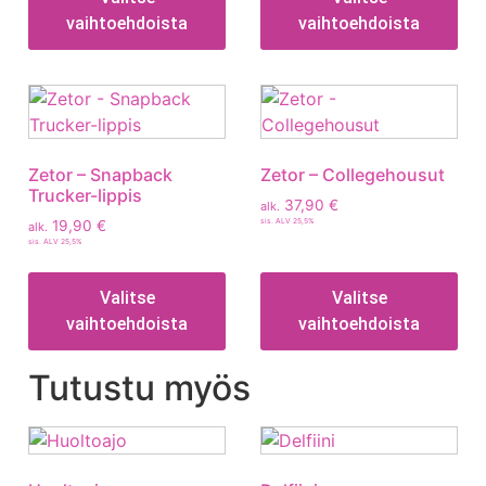
vaihtoehdoista
vaihtoehdoista
Zetor – Snapback
Zetor – Collegehousut
Trucker-lippis
37,90
€
alk.
sis. ALV 25,5%
19,90
€
alk.
sis. ALV 25,5%
Valitse
Valitse
vaihtoehdoista
vaihtoehdoista
Tutustu myös