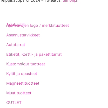
Teippikauppa © 2024 – Toteutus:
Simonj.fi
Asiakastili
Ajoneuvojen logo / merkkituotteet
Asennustarvikkeet
Autotarrat
Etiketit, Kortti- ja pakettitarrat
Kustomoidut tuotteet
Kyltit ja opasteet
Magneettituotteet
Muut tuotteet
OUTLET