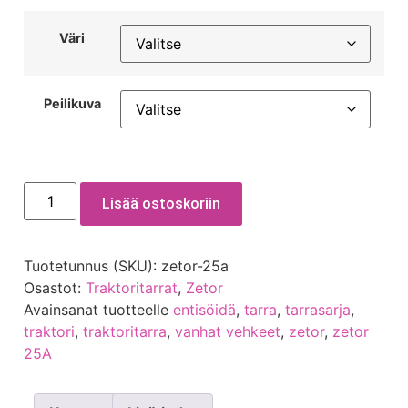
Väri
Peilikuva
Lisää ostoskoriin
Tuotetunnus (SKU):
zetor-25a
Osastot:
Traktoritarrat
,
Zetor
Avainsanat tuotteelle
entisöidä
,
tarra
,
tarrasarja
,
traktori
,
traktoritarra
,
vanhat vehkeet
,
zetor
,
zetor
25A