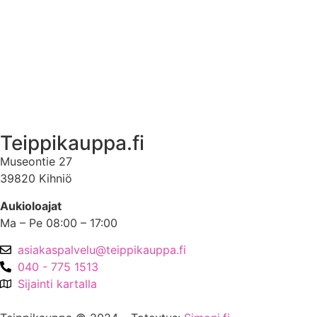
Ota yhteyttä
Asiakastili
Asiakastili
Teippikauppa.fi
Museontie 27
39820 Kihniö
Aukioloajat
Ma – Pe 08:00 – 17:00
asiakaspalvelu@teippikauppa.fi
040 - 775 1513
Sijainti kartalla