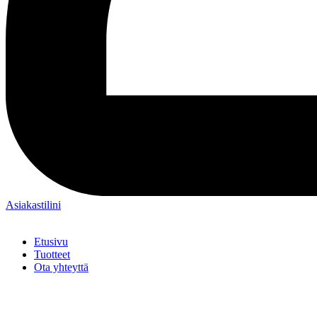
Asiakastilini
Etusivu
Tuotteet
Ota yhteyttä