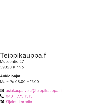
Ekstrat
Ota yhteyttä
Asiakastili
Asiakastili
Teippikauppa.fi
Museontie 27
39820 Kihniö
Aukioloajat
Ma – Pe 08:00 – 17:00
asiakaspalvelu@teippikauppa.fi
040 - 775 1513
Sijainti kartalla