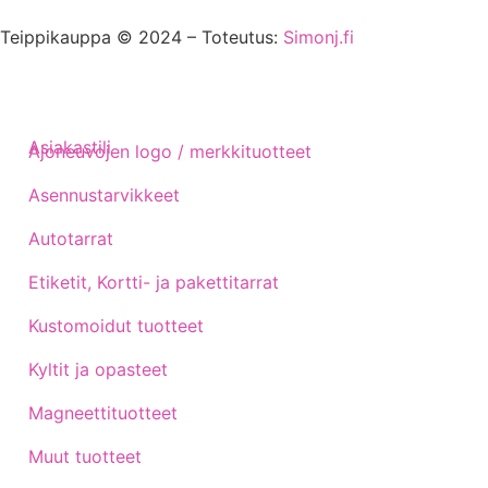
Teippikauppa © 2024 – Toteutus:
Simonj.fi
Asiakastili
Ajoneuvojen logo / merkkituotteet
Asennustarvikkeet
Autotarrat
Etiketit, Kortti- ja pakettitarrat
Kustomoidut tuotteet
Kyltit ja opasteet
Magneettituotteet
Muut tuotteet