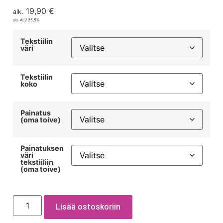
19,90
€
alk.
sis. ALV 25,5%
Tekstiilin
väri
Tekstiilin
koko
Painatus
(oma toive)
Painatuksen
väri
tekstiiliin
(oma toive)
Lisää ostoskoriin