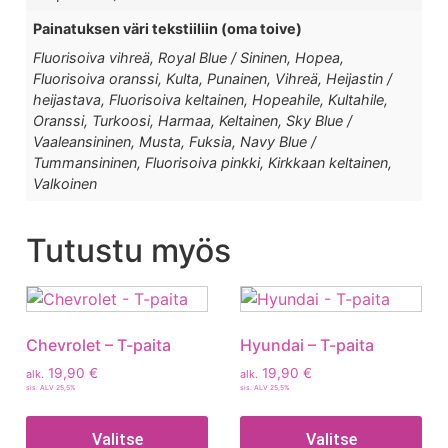
Painatuksen väri tekstiiliin (oma toive)
Fluorisoiva vihreä, Royal Blue / Sininen, Hopea,
Fluorisoiva oranssi, Kulta, Punainen, Vihreä, Heijastin /
heijastava, Fluorisoiva keltainen, Hopeahile, Kultahile,
Oranssi, Turkoosi, Harmaa, Keltainen, Sky Blue /
Vaaleansininen, Musta, Fuksia, Navy Blue /
Tummansininen, Fluorisoiva pinkki, Kirkkaan keltainen,
Valkoinen
Tutustu myös
Chevrolet – T-paita
Hyundai – T-paita
19,90
€
19,90
€
alk.
alk.
sis. ALV 25,5%
sis. ALV 25,5%
Valitse
Valitse