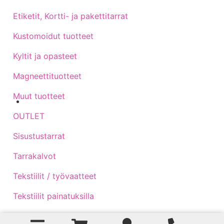
Etiketit, Kortti- ja pakettitarrat
Kustomoidut tuotteet
Kyltit ja opasteet
Magneettituotteet
Muut tuotteet
Sijainti kartalla
OUTLET
Sisustustarrat
Tarrakalvot
Tekstiilit / työvaatteet
Tekstiilit painatuksilla
Traktoritarrat