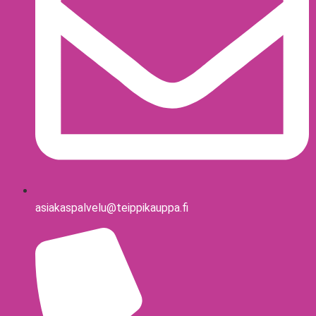
asiakaspalvelu@teippikauppa.fi