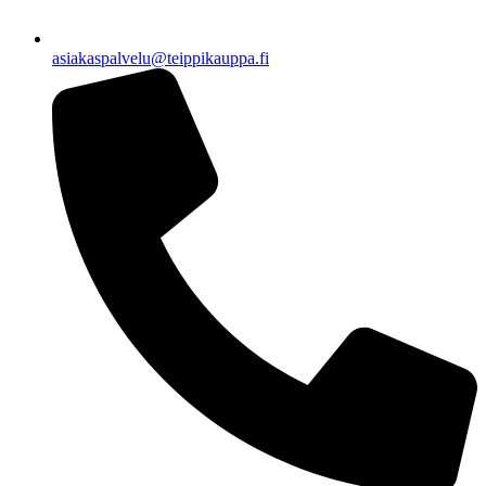
asiakaspalvelu@teippikauppa.fi