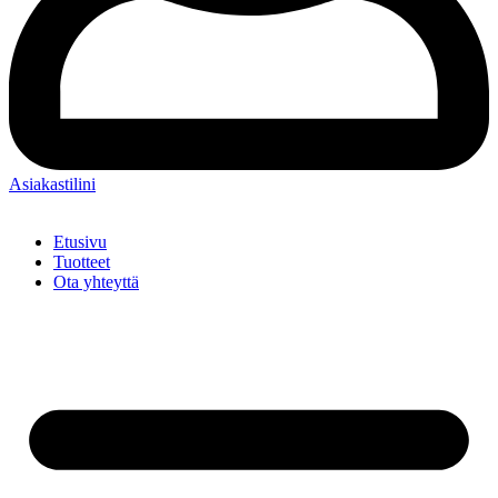
Asiakastilini
Etusivu
Tuotteet
Ota yhteyttä