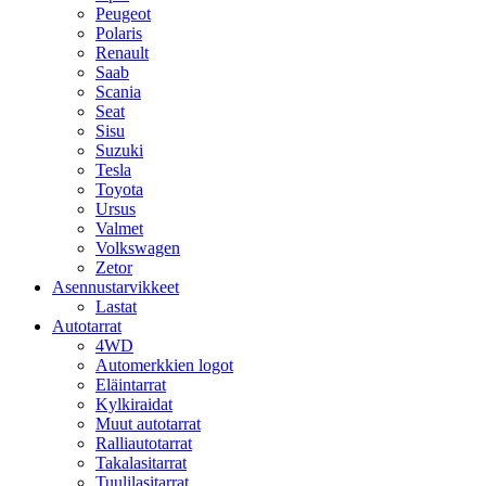
Peugeot
Polaris
Renault
Saab
Scania
Seat
Sisu
Suzuki
Tesla
Toyota
Ursus
Valmet
Volkswagen
Zetor
Asennustarvikkeet
Lastat
Autotarrat
4WD
Automerkkien logot
Eläintarrat
Kylkiraidat
Muut autotarrat
Ralliautotarrat
Takalasitarrat
Tuulilasitarrat