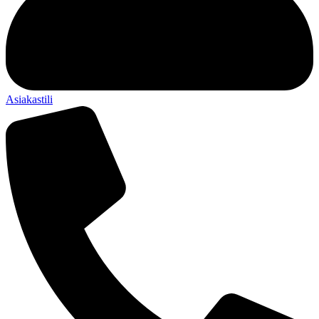
Asiakastili