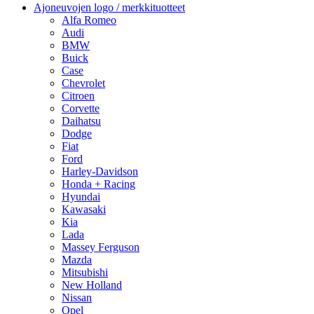
Ajoneuvojen logo / merkkituotteet
Alfa Romeo
Audi
BMW
Buick
Case
Chevrolet
Citroen
Corvette
Daihatsu
Dodge
Fiat
Ford
Harley-Davidson
Honda + Racing
Hyundai
Kawasaki
Kia
Lada
Massey Ferguson
Mazda
Mitsubishi
New Holland
Nissan
Opel