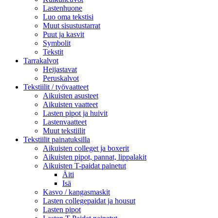
Lastenhuone
Luo oma tekstisi
Muut sisustustarrat
Puut ja kasvit
Symbolit
Tekstit
Tarrakalvot
Heijastavat
Peruskalvot
Tekstiilit / työvaatteet
Aikuisten asusteet
Aikuisten vaatteet
Lasten pipot ja huivit
Lastenvaatteet
Muut tekstiilit
Tekstiilit painatuksilla
Aikuisten colleget ja boxerit
Aikuisten pipot, pannat, lippalakit
Aikuisten T-paidat painetut
Äiti
Isä
Kasvo / kangasmaskit
Lasten collegepaidat ja housut
Lasten pipot