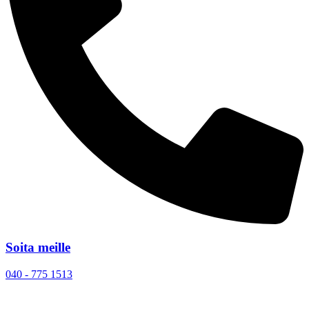
Soita meille
040 - 775 1513