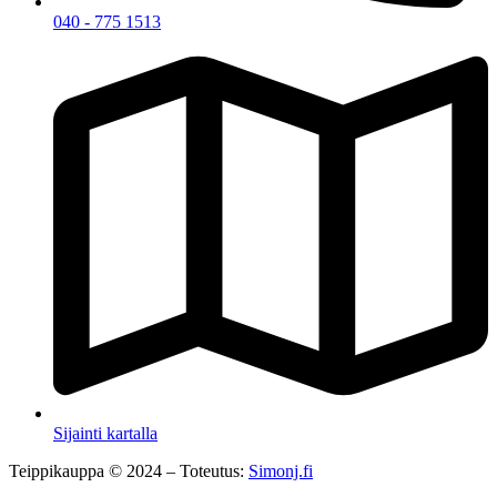
040 - 775 1513
Sijainti kartalla
Teippikauppa © 2024 – Toteutus:
Simonj.fi