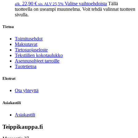
22,90
€
Valitse vaihtoehdoista
Tällä
alk.
sis. ALV 25,5%
tuotteella on useampi muunnelma. Voit tehdä valinnat tuotteen
sivulla.
Tietoa
Toimitusehdot
Maksutavat
Tietosuojaseloste
Tekstiilien kokotaulukko
Asennusohjeet tarroille
Tuotetietoa
Ekstrat
Ota yhteyttä
Asiakastili
Asiakastili
Teippikauppa.fi