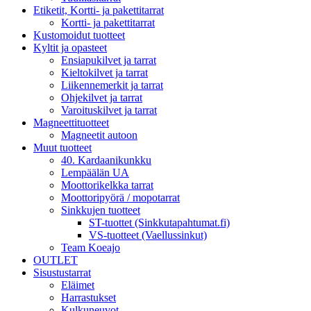
Etiketit, Kortti- ja pakettitarrat
Kortti- ja pakettitarrat
Kustomoidut tuotteet
Kyltit ja opasteet
Ensiapukilvet ja tarrat
Kieltokilvet ja tarrat
Liikennemerkit ja tarrat
Ohjekilvet ja tarrat
Varoituskilvet ja tarrat
Magneettituotteet
Magneetit autoon
Muut tuotteet
40. Kardaanikunkku
Lempäälän UA
Moottorikelkka tarrat
Moottoripyörä / mopotarrat
Sinkkujen tuotteet
ST-tuottet (Sinkkutapahtumat.fi)
VS-tuotteet (Vaellussinkut)
Team Koeajo
OUTLET
Sisustustarrat
Eläimet
Harrastukset
Kulkuneuvot