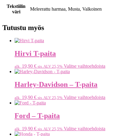
Tekstiilin
Meleerattu harmaa, Musta, Valkoinen
väri
Tutustu myös
Hirvi T-paita
19,90
€
Valitse vaihtoehdoista
alk.
sis. ALV 25,5%
Harley-Davidson – T-paita
19,90
€
Valitse vaihtoehdoista
alk.
sis. ALV 25,5%
Ford – T-paita
19,90
€
Valitse vaihtoehdoista
alk.
sis. ALV 25,5%