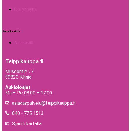
Ota yhteyttä
Asiakastili
Asiakastili
Teippikauppa.fi
Museontie 27
39820 Kihniö
Aukioloajat
Ma – Pe 08:00 – 17:00
asiakaspalvelu@teippikauppa.fi
040 - 775 1513
Sijainti kartalla