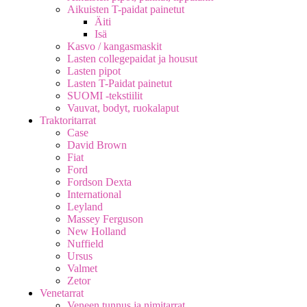
Aikuisten T-paidat painetut
Äiti
Isä
Kasvo / kangasmaskit
Lasten collegepaidat ja housut
Lasten pipot
Lasten T-Paidat painetut
SUOMI -tekstiilit
Vauvat, bodyt, ruokalaput
Traktoritarrat
Case
David Brown
Fiat
Ford
Fordson Dexta
International
Leyland
Massey Ferguson
New Holland
Nuffield
Ursus
Valmet
Zetor
Venetarrat
Veneen tunnus ja nimitarrat