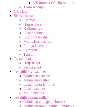
VS-tuotteet (Vaellussinkut)
Team Koeajo
OUTLET
Sisustustarrat
Eläimet
Harrastukset
Kulkuneuvot
Lastenhuone
Luo oma tekstisi
Muut sisustustarrat
Puut ja kasvit
Symbolit
Tekstit
Tarrakalvot
Heijastavat
Peruskalvot
Tekstiilit / työvaatteet
Aikuisten asusteet
Aikuisten vaatteet
Lasten pipot ja huivit
Lastenvaatteet
Muut tekstiilit
Tekstiilit painatuksilla
Aikuisten colleget ja boxerit
Aikuisten pipot, pannat, lippalakit