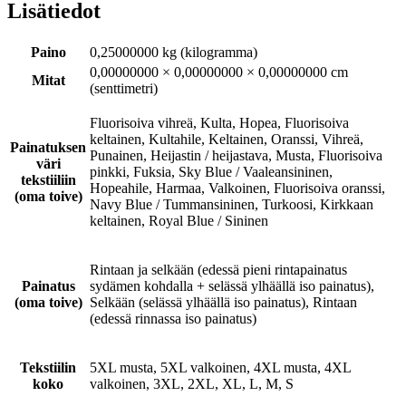
Lisätiedot
Paino
0,25000000 kg (kilogramma)
0,00000000 × 0,00000000 × 0,00000000 cm
Mitat
(senttimetri)
Fluorisoiva vihreä, Kulta, Hopea, Fluorisoiva
keltainen, Kultahile, Keltainen, Oranssi, Vihreä,
Painatuksen
Punainen, Heijastin / heijastava, Musta, Fluorisoiva
väri
pinkki, Fuksia, Sky Blue / Vaaleansininen,
tekstiiliin
Hopeahile, Harmaa, Valkoinen, Fluorisoiva oranssi,
(oma toive)
Navy Blue / Tummansininen, Turkoosi, Kirkkaan
keltainen, Royal Blue / Sininen
Rintaan ja selkään (edessä pieni rintapainatus
Painatus
sydämen kohdalla + selässä ylhäällä iso painatus),
(oma toive)
Selkään (selässä ylhäällä iso painatus), Rintaan
(edessä rinnassa iso painatus)
Tekstiilin
5XL musta, 5XL valkoinen, 4XL musta, 4XL
koko
valkoinen, 3XL, 2XL, XL, L, M, S