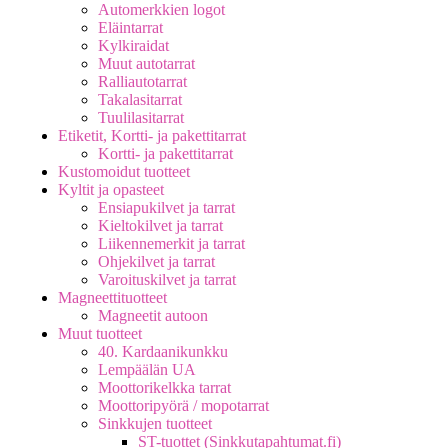
Automerkkien logot
Eläintarrat
Kylkiraidat
Muut autotarrat
Ralliautotarrat
Takalasitarrat
Tuulilasitarrat
Etiketit, Kortti- ja pakettitarrat
Kortti- ja pakettitarrat
Kustomoidut tuotteet
Kyltit ja opasteet
Ensiapukilvet ja tarrat
Kieltokilvet ja tarrat
Liikennemerkit ja tarrat
Ohjekilvet ja tarrat
Varoituskilvet ja tarrat
Magneettituotteet
Magneetit autoon
Muut tuotteet
40. Kardaanikunkku
Lempäälän UA
Moottorikelkka tarrat
Moottoripyörä / mopotarrat
Sinkkujen tuotteet
ST-tuottet (Sinkkutapahtumat.fi)