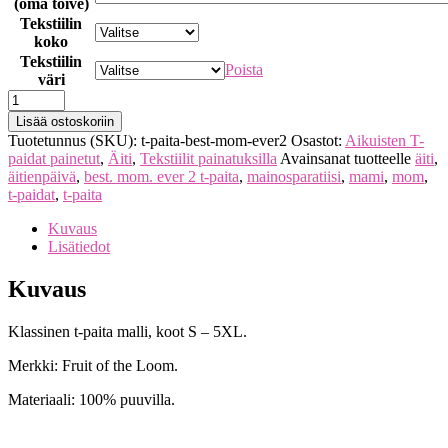
(oma toive)
Tekstiilin
koko
Tekstiilin
Poista
väri
Lisää ostoskoriin
Tuotetunnus (SKU):
t-paita-best-mom-ever2
Osastot:
Aikuisten T-
paidat painetut
,
Äiti
,
Tekstiilit painatuksilla
Avainsanat tuotteelle
äiti
,
äitienpäivä
,
best. mom. ever 2 t-paita
,
mainosparatiisi
,
mami
,
mom
,
t-paidat
,
t-paita
Kuvaus
Lisätiedot
Kuvaus
Klassinen t-paita malli, koot S – 5XL.
Merkki: Fruit of the Loom.
Materiaali: 100% puuvilla.