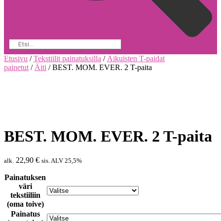
Etusivu
/
Tekstiilit painatuksilla
/
Aikuisten T-paidat
painetut
/
Äiti
/ BEST. MOM. EVER. 2 T-paita
BEST. MOM. EVER. 2 T-paita
22,90
€
alk.
sis. ALV 25,5%
Painatuksen
väri
tekstiiliin
(oma toive)
Painatus