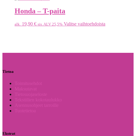
Honda – T-paita
19,90
€
Valitse vaihtoehdoista
alk.
sis. ALV 25,5%
Tietoa
Toimitusehdot
Maksutavat
Tietosuojaseloste
Tekstiilien kokotaulukko
Asennusohjeet tarroille
Tuotetietoa
Ekstrat