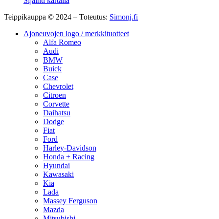
Sijainti kartalla
Teippikauppa © 2024 – Toteutus:
Simonj.fi
Ajoneuvojen logo / merkkituotteet
Alfa Romeo
Audi
BMW
Buick
Case
Chevrolet
Citroen
Corvette
Daihatsu
Dodge
Fiat
Ford
Harley-Davidson
Honda + Racing
Hyundai
Kawasaki
Kia
Lada
Massey Ferguson
Mazda
Mitsubishi