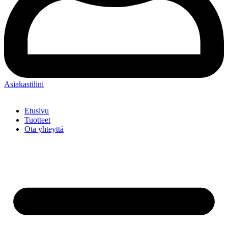
Asiakastilini
Etusivu
Tuotteet
Ota yhteyttä