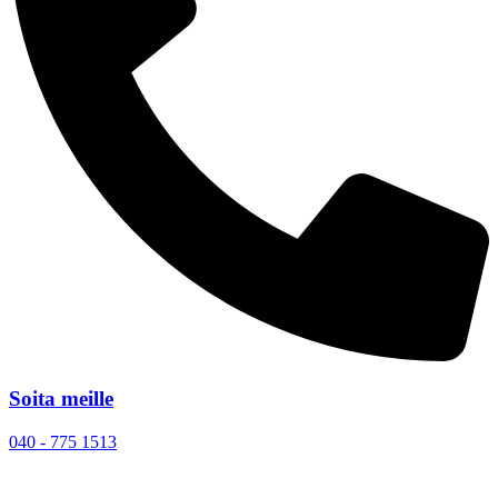
Soita meille
040 - 775 1513