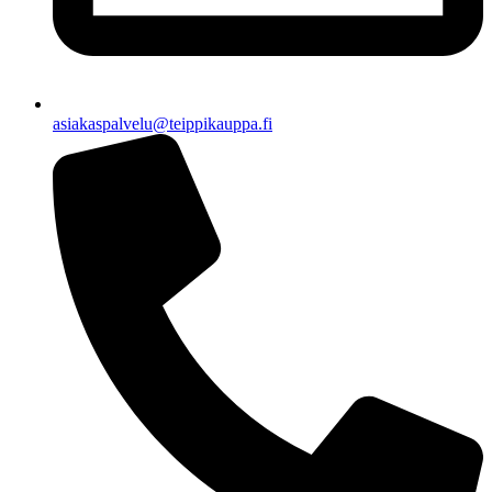
asiakaspalvelu@teippikauppa.fi