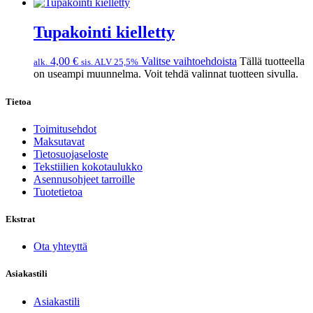
Tupakointi kielletty
4,00
€
Valitse vaihtoehdoista
Tällä tuotteella
alk.
sis. ALV 25,5%
on useampi muunnelma. Voit tehdä valinnat tuotteen sivulla.
Tietoa
Toimitusehdot
Maksutavat
Tietosuojaseloste
Tekstiilien kokotaulukko
Asennusohjeet tarroille
Tuotetietoa
Ekstrat
Ota yhteyttä
Asiakastili
Asiakastili