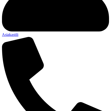
Asiakastili