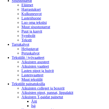
Sisustustarrat
Eläimet
Harrastukset
Kulkuneuvot
Lastenhuone
Luo oma tekstisi
Muut sisustustarrat
Puut ja kasvit
Symbolit
Tekstit
Tarrakalvot
Heijastavat
Peruskalvot
Tekstiilit / työvaatteet
Aikuisten asusteet
Aikuisten vaatteet
Lasten pipot ja huivit
Lastenvaatteet
Muut tekstiilit
Tekstiilit painatuksilla
Aikuisten colleget ja boxerit
Aikuisten pipot, pannat, lippalakit
Aikuisten T-paidat painetut
Äiti
Isä