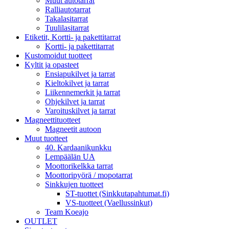
Muut autotarrat
Ralliautotarrat
Takalasitarrat
Tuulilasitarrat
Etiketit, Kortti- ja pakettitarrat
Kortti- ja pakettitarrat
Kustomoidut tuotteet
Kyltit ja opasteet
Ensiapukilvet ja tarrat
Kieltokilvet ja tarrat
Liikennemerkit ja tarrat
Ohjekilvet ja tarrat
Varoituskilvet ja tarrat
Magneettituotteet
Magneetit autoon
Muut tuotteet
40. Kardaanikunkku
Lempäälän UA
Moottorikelkka tarrat
Moottoripyörä / mopotarrat
Sinkkujen tuotteet
ST-tuottet (Sinkkutapahtumat.fi)
VS-tuotteet (Vaellussinkut)
Team Koeajo
OUTLET