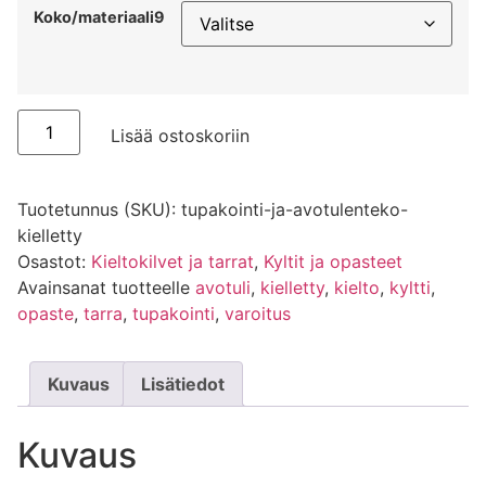
Koko/materiaali9
Lisää ostoskoriin
Tuotetunnus (SKU):
tupakointi-ja-avotulenteko-
kielletty
Osastot:
Kieltokilvet ja tarrat
,
Kyltit ja opasteet
Avainsanat tuotteelle
avotuli
,
kielletty
,
kielto
,
kyltti
,
opaste
,
tarra
,
tupakointi
,
varoitus
Kuvaus
Lisätiedot
Kuvaus