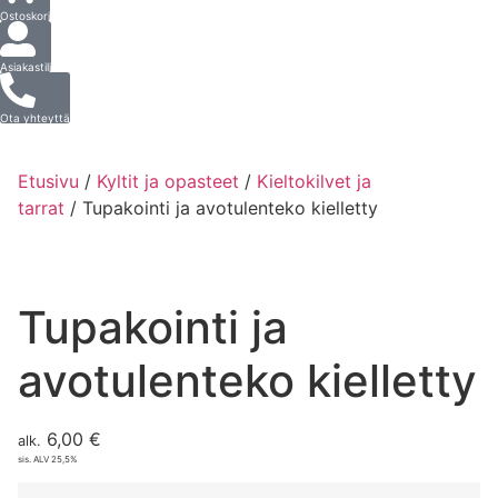
Ostoskori
Asiakastili
Ota yhteyttä
Etusivu
/
Kyltit ja opasteet
/
Kieltokilvet ja
tarrat
/ Tupakointi ja avotulenteko kielletty
Tupakointi ja
avotulenteko kielletty
6,00
€
alk.
sis. ALV 25,5%