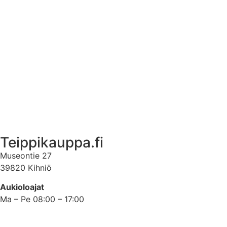
Tuotetietoa
Ekstrat
Ota yhteyttä
Asiakastili
Asiakastili
Teippikauppa.fi
Museontie 27
39820 Kihniö
Aukioloajat
Ma – Pe 08:00 – 17:00