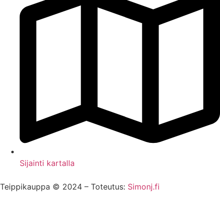
Sijainti kartalla
Teippikauppa © 2024 – Toteutus:
Simonj.fi