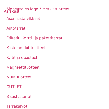
Ajoneuvojen logo / merkkituotteet
Asiakastili
Asennustarvikkeet
Autotarrat
Etiketit, Kortti- ja pakettitarrat
Kustomoidut tuotteet
Kyltit ja opasteet
Magneettituotteet
Muut tuotteet
OUTLET
Sisustustarrat
Tarrakalvot