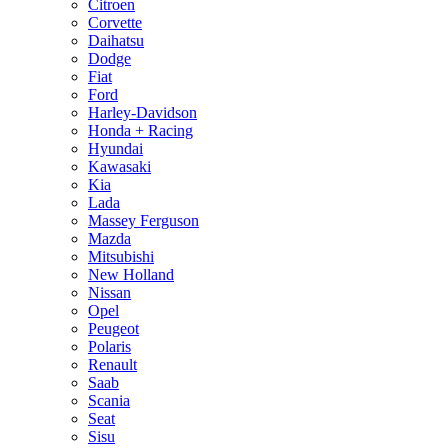
Citroen
Corvette
Daihatsu
Dodge
Fiat
Ford
Harley-Davidson
Honda + Racing
Hyundai
Kawasaki
Kia
Lada
Massey Ferguson
Mazda
Mitsubishi
New Holland
Nissan
Opel
Peugeot
Polaris
Renault
Saab
Scania
Seat
Sisu