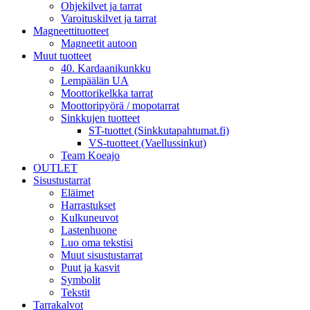
Ohjekilvet ja tarrat
Varoituskilvet ja tarrat
Magneettituotteet
Magneetit autoon
Muut tuotteet
40. Kardaanikunkku
Lempäälän UA
Moottorikelkka tarrat
Moottoripyörä / mopotarrat
Sinkkujen tuotteet
ST-tuottet (Sinkkutapahtumat.fi)
VS-tuotteet (Vaellussinkut)
Team Koeajo
OUTLET
Sisustustarrat
Eläimet
Harrastukset
Kulkuneuvot
Lastenhuone
Luo oma tekstisi
Muut sisustustarrat
Puut ja kasvit
Symbolit
Tekstit
Tarrakalvot