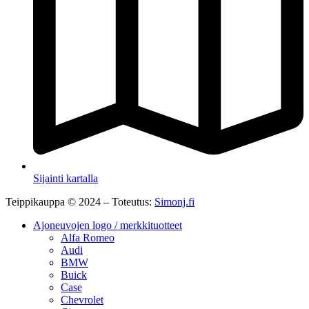
Sijainti kartalla
Teippikauppa © 2024 – Toteutus:
Simonj.fi
Ajoneuvojen logo / merkkituotteet
Alfa Romeo
Audi
BMW
Buick
Case
Chevrolet