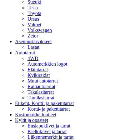
Suzuki
Tesla
Toyota
Ursus
Valmet
Volkswagen
Zetor
Asennustarvikkeet
Lastat
Autotarrat
4WD
Automerkkien logot
Eläintarrat
Kylkiraidat
Muut autotarrat
Ralliautotarrat
Takalasitarrat
Tuulilasitarrat
Etiketit, Kortti- ja pakettitarrat
Kortti- ja pakettitarrat
Kustomoidut tuotteet
Kyltit ja opasteet
Ensiapukilvet ja tarrat
Kieltokilvet ja tarrat
Liikennemerkit ja tarrat