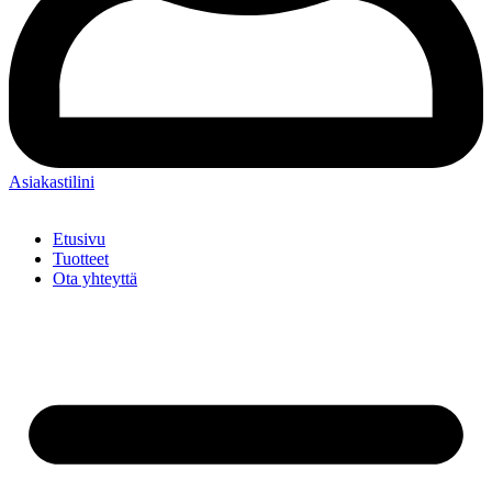
Asiakastilini
Etusivu
Tuotteet
Ota yhteyttä