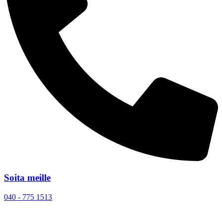
Soita meille
040 - 775 1513