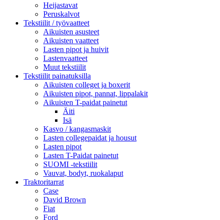
Heijastavat
Peruskalvot
Tekstiilit / työvaatteet
Aikuisten asusteet
Aikuisten vaatteet
Lasten pipot ja huivit
Lastenvaatteet
Muut tekstiilit
Tekstiilit painatuksilla
Aikuisten colleget ja boxerit
Aikuisten pipot, pannat, lippalakit
Aikuisten T-paidat painetut
Äiti
Isä
Kasvo / kangasmaskit
Lasten collegepaidat ja housut
Lasten pipot
Lasten T-Paidat painetut
SUOMI -tekstiilit
Vauvat, bodyt, ruokalaput
Traktoritarrat
Case
David Brown
Fiat
Ford