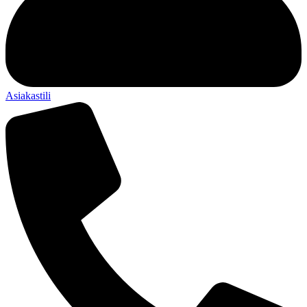
Asiakastili