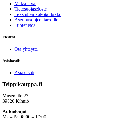
Maksutavat
Tietosuojaseloste
Tekstiilien kokotaulukko
Asennusohjeet tarroille
Tuotetietoa
Ekstrat
Ota yhteyttä
Asiakastili
Asiakastili
Teippikauppa.fi
Museontie 27
39820 Kihniö
Aukioloajat
Ma – Pe 08:00 – 17:00