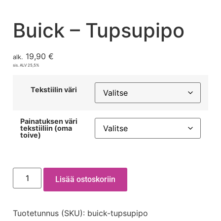
Buick – Tupsupipo
19,90
€
alk.
sis. ALV 25,5%
Tekstiilin väri
Painatuksen väri
tekstiiliin (oma
toive)
Lisää ostoskoriin
Tuotetunnus (SKU):
buick-tupsupipo