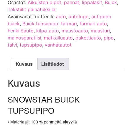
Osastot:
Aikuisten pipot, pannat, lippalakit
,
Buick
,
Tekstiilit painatuksilla
Avainsanat tuotteelle
auto
,
autologo
,
autopipo
,
buick
,
Buick tupsupipo
,
farmari
,
farmari auto
,
henkilöauto
,
kilpa-auto
,
maastoauto
,
maasturi
,
mainosparatiisi
,
matkailuauto
,
pakettiauto
,
pipo
,
talvi
,
tupsupipo
,
vanhatautot
Kuvaus
Lisätiedot
Kuvaus
SNOWSTAR BUICK
TUPSUPIPO
• Materiaali: 100 % pehmeää akryyliä