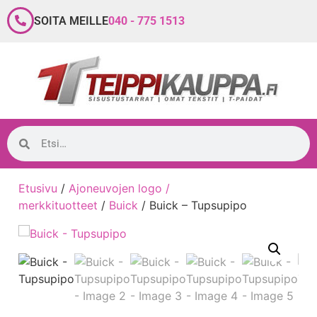
SOITA MEILLE
040 - 775 1513
Etusivu
/
Ajoneuvojen logo /
merkkituotteet
/
Buick
/ Buick – Tupsupipo