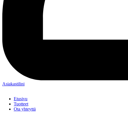
Asiakastilini
Etusivu
Tuotteet
Ota yhteyttä