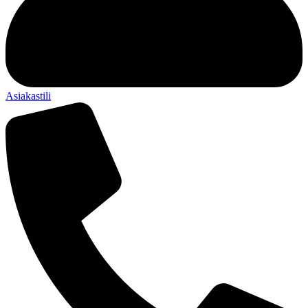
Asiakastili