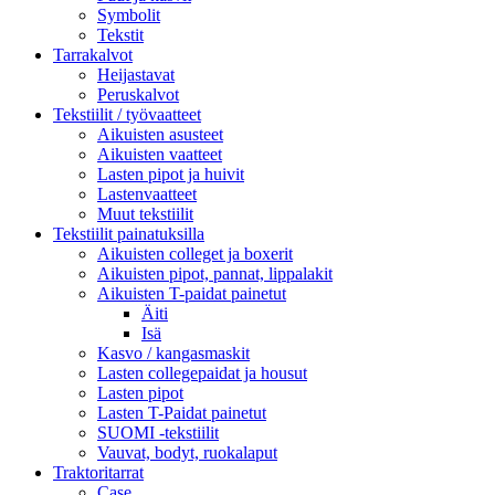
Symbolit
Tekstit
Tarrakalvot
Heijastavat
Peruskalvot
Tekstiilit / työvaatteet
Aikuisten asusteet
Aikuisten vaatteet
Lasten pipot ja huivit
Lastenvaatteet
Muut tekstiilit
Tekstiilit painatuksilla
Aikuisten colleget ja boxerit
Aikuisten pipot, pannat, lippalakit
Aikuisten T-paidat painetut
Äiti
Isä
Kasvo / kangasmaskit
Lasten collegepaidat ja housut
Lasten pipot
Lasten T-Paidat painetut
SUOMI -tekstiilit
Vauvat, bodyt, ruokalaput
Traktoritarrat
Case