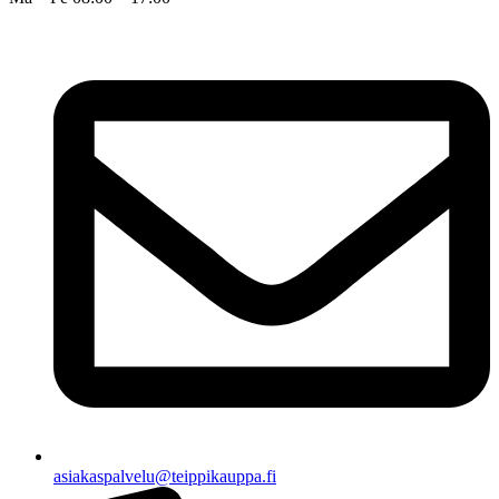
asiakaspalvelu@teippikauppa.fi