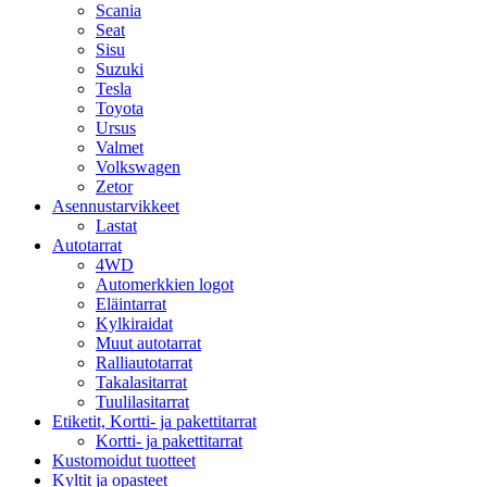
Scania
Seat
Sisu
Suzuki
Tesla
Toyota
Ursus
Valmet
Volkswagen
Zetor
Asennustarvikkeet
Lastat
Autotarrat
4WD
Automerkkien logot
Eläintarrat
Kylkiraidat
Muut autotarrat
Ralliautotarrat
Takalasitarrat
Tuulilasitarrat
Etiketit, Kortti- ja pakettitarrat
Kortti- ja pakettitarrat
Kustomoidut tuotteet
Kyltit ja opasteet