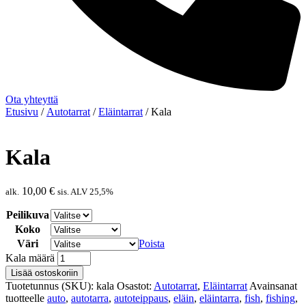
Ota yhteyttä
Etusivu
/
Autotarrat
/
Eläintarrat
/ Kala
Kala
10,00
€
alk.
sis. ALV 25,5%
Peilikuva
Koko
Väri
Poista
Kala määrä
Lisää ostoskoriin
Tuotetunnus (SKU):
kala
Osastot:
Autotarrat
,
Eläintarrat
Avainsanat
tuotteelle
auto
,
autotarra
,
autoteippaus
,
eläin
,
eläintarra
,
fish
,
fishing
,