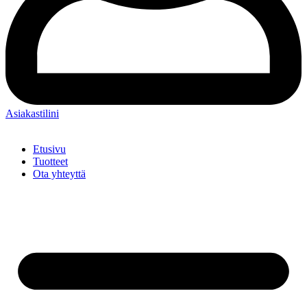
Asiakastilini
Etusivu
Tuotteet
Ota yhteyttä