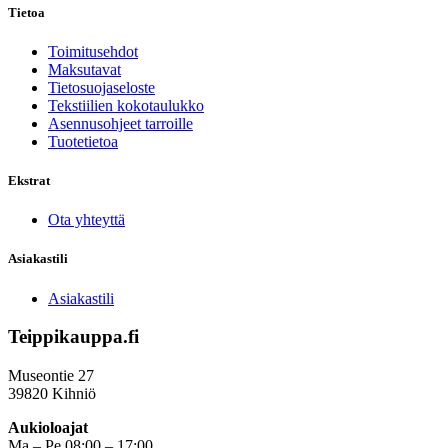
Tietoa
Toimitusehdot
Maksutavat
Tietosuojaseloste
Tekstiilien kokotaulukko
Asennusohjeet tarroille
Tuotetietoa
Ekstrat
Ota yhteyttä
Asiakastili
Asiakastili
Teippikauppa.fi
Museontie 27
39820 Kihniö
Aukioloajat
Ma – Pe 08:00 – 17:00