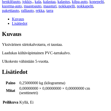
henkilöauto
,
jokkis,
,
kala
,
kalastaa
,
kalastus
,
kilpa-auto
,
konepelti
,
kuorma-auto
,
maastoauto
,
maasturi
,
nokkapelli
,
nokkapelti
,
pakettiauto
,
ralliauto
,
rekka
,
tarra
Kuvaus
Lisätiedot
Kuvaus
Yksivärinen siirtokalvotarra, ei taustaa.
Laadukas kiiltäväpintainen PVC-tarrakalvo.
Ulkokesto vähintään 5-vuotta.
Lisätiedot
Paino
0,25000000 kg (kilogramma)
0,00000000 × 0,00000000 × 0,00000000 cm
Mitat
(senttimetri)
Peilikuva
Kyllä, Ei