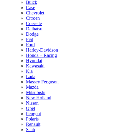
Buick
Case
Chevrolet
Citroen
Corvette
Daihatsu
Dodge
Fiat
Ford
Harley-Davidson
Honda + Racing
Hyundai
Kawasaki
Kia
Lada
Massey Ferguson
Mazda
Mitsubishi
New Holland
Nissan
Opel
Peugeot
Polaris
Renault
Saab