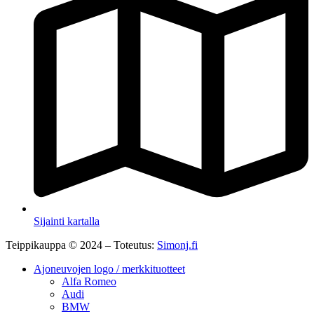
Sijainti kartalla
Teippikauppa © 2024 – Toteutus:
Simonj.fi
Ajoneuvojen logo / merkkituotteet
Alfa Romeo
Audi
BMW