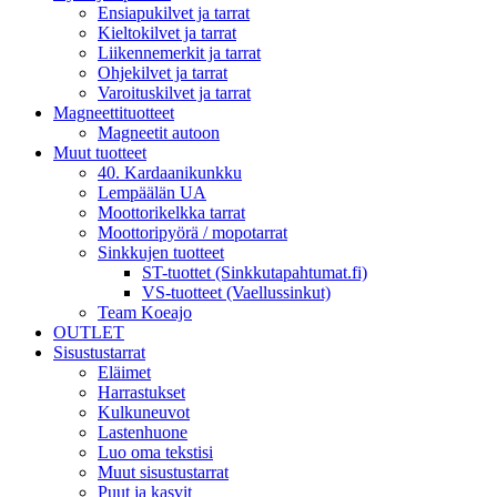
Ensiapukilvet ja tarrat
Kieltokilvet ja tarrat
Liikennemerkit ja tarrat
Ohjekilvet ja tarrat
Varoituskilvet ja tarrat
Magneettituotteet
Magneetit autoon
Muut tuotteet
40. Kardaanikunkku
Lempäälän UA
Moottorikelkka tarrat
Moottoripyörä / mopotarrat
Sinkkujen tuotteet
ST-tuottet (Sinkkutapahtumat.fi)
VS-tuotteet (Vaellussinkut)
Team Koeajo
OUTLET
Sisustustarrat
Eläimet
Harrastukset
Kulkuneuvot
Lastenhuone
Luo oma tekstisi
Muut sisustustarrat
Puut ja kasvit