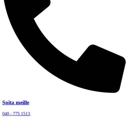
Soita meille
040 - 775 1513