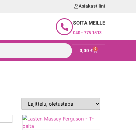
Asiakastilini
SOITA MEILLE
040 - 775 1513
0
0,00
€