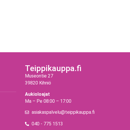
Teippikauppa.fi
Museontie 27
39820 Kihniö
Aukioloajat
Ma – Pe 08:00 – 17:00
asiakaspalvelu@teippikauppa.fi
040 - 775 1513