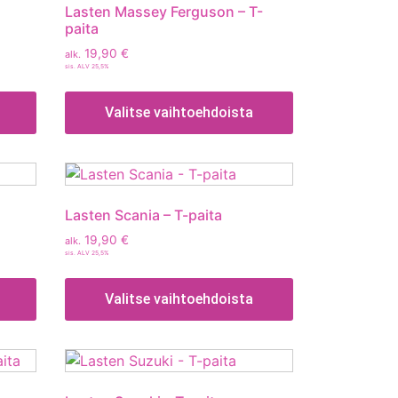
Lasten Massey Ferguson – T-
paita
19,90
€
alk.
sis. ALV 25,5%
Valitse vaihtoehdoista
Lasten Scania – T-paita
19,90
€
alk.
sis. ALV 25,5%
Valitse vaihtoehdoista