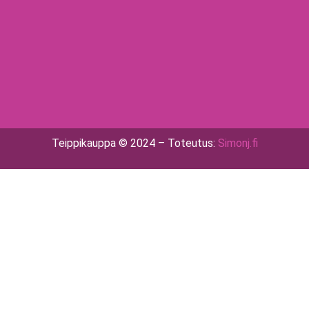
Teippikauppa © 2024 – Toteutus:
Simonj.fi