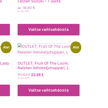
ta
Lasten Suzuki – T-paita
19,90
€
alk.
sis. ALV 25,5%
Valitse vaihtoehdoista
Ale!
Ale!
 Lady
OUTLET, Fruit Of The Loom,
Naisten Vetoketjuhuppari, L
43,62
€
22,68
€
sis. ALV 25,5%
Valitse vaihtoehdoista