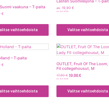
Lasten Suomileijona – T-pai
Suomi vaakuna – T-paita
19,90
€
alk.
sis. ALV 25,5%
0
€
alitse vaihtoehdoista
Valitse vaihtoehdoista
land – T-paita
OUTLET, Fruit Of The Loom,
0
€
Fit collegehousut, M
17,90
€
10,00
€
sis. ALV 25,5%
alitse vaihtoehdoista
Valitse vaihtoehdoista