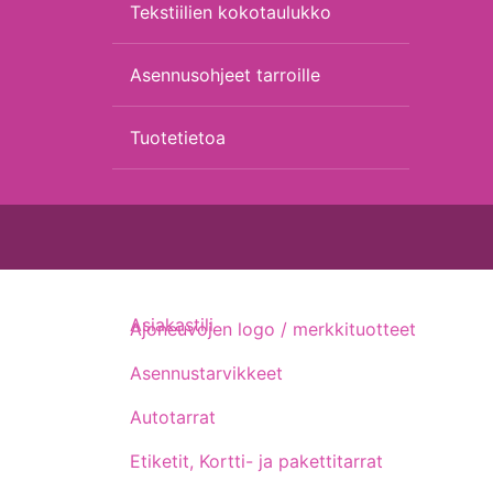
Tekstiilien kokotaulukko
Asennusohjeet tarroille
Tuotetietoa
Asiakastili
Ajoneuvojen logo / merkkituotteet
Asennustarvikkeet
Autotarrat
Etiketit, Kortti- ja pakettitarrat