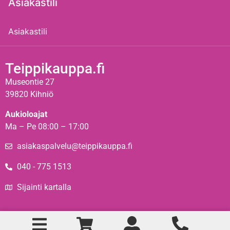
Asiakastili
Asiakastili
Teippikauppa.fi
Museontie 27
39820 Kihniö
Aukioloajat
Ma – Pe 08:00 – 17:00
asiakaspalvelu@teippikauppa.fi
040 - 775 1513
Sijainti kartalla
Teippikauppa © 2024 – Toteutus:
Simonj.fi