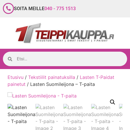
SOITA MEILLE
040 - 775 1513
Etusivu
/
Tekstiilit painatuksilla
/
Lasten T-Paidat
painetut
/ Lasten Suomileijona – T-paita