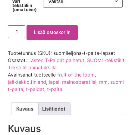
väri
tekstiiliin
(oma toive)
Lisää ostoskoriin
Tuotetunnus (SKU):
suomileijona-t-paita-lapset
Osastot:
Lasten T-Paidat painetut
,
SUOMI -tekstiilit
,
Tekstiilit painatuksilla
Avainsanat tuotteelle
fruit of the loom
,
jääkiekko,finland
,
lapsi
,
mainosparatiisi
,
mm
,
suomi
t-paita
,
t-paidat
,
t-paita
Kuvaus
Lisätiedot
Kuvaus