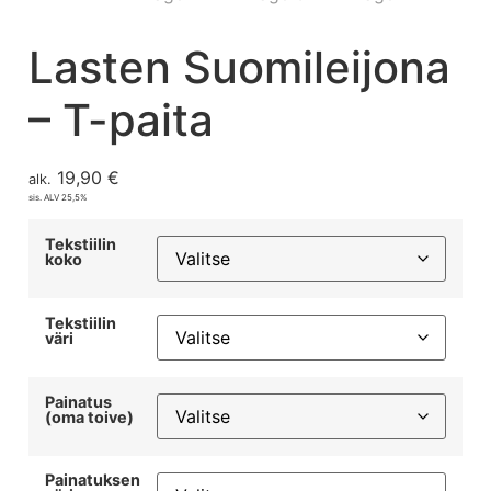
Lasten Suomileijona
– T-paita
19,90
€
alk.
sis. ALV 25,5%
Tekstiilin
koko
Tekstiilin
väri
Painatus
(oma toive)
Painatuksen