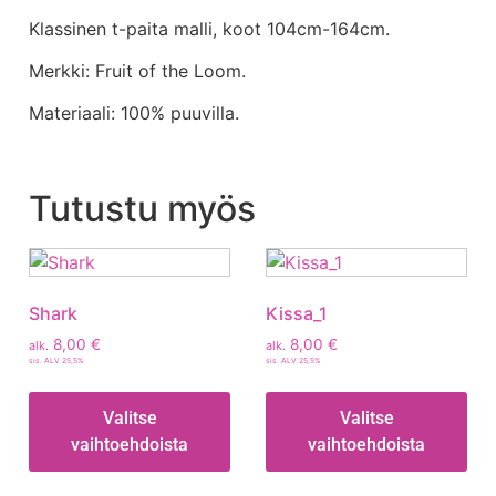
Klassinen t-paita malli, koot 104cm-164cm.
Merkki: Fruit of the Loom.
Materiaali: 100% puuvilla.
Tutustu myös
Shark
Kissa_1
8,00
€
8,00
€
alk.
alk.
sis. ALV 25,5%
sis. ALV 25,5%
Valitse
Valitse
vaihtoehdoista
vaihtoehdoista