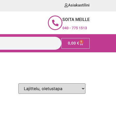
Asiakastilini
SOITA MEILLE
040 - 775 1513
0
0,00
€