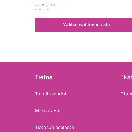
19,90
€
alk.
sis. ALV 25,5%
Valitse vaihtoehdoista
Tietoa
Ekst
Toimitusehdot
Ota y
Maksutavat
Tietosuojaseloste