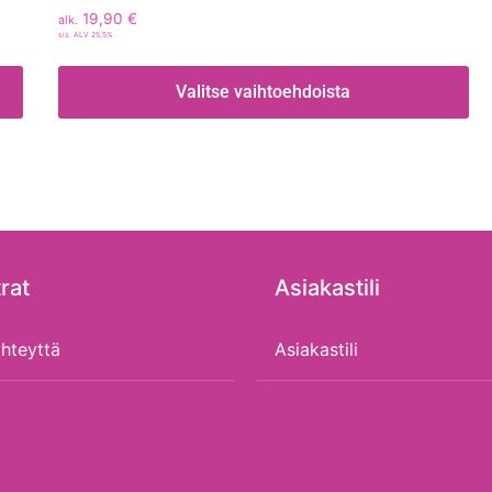
19,90
€
alk.
sis. ALV 25,5%
Valitse vaihtoehdoista
rat
Asiakastili
hteyttä
Asiakastili