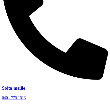
Soita meille
040 - 775 1513