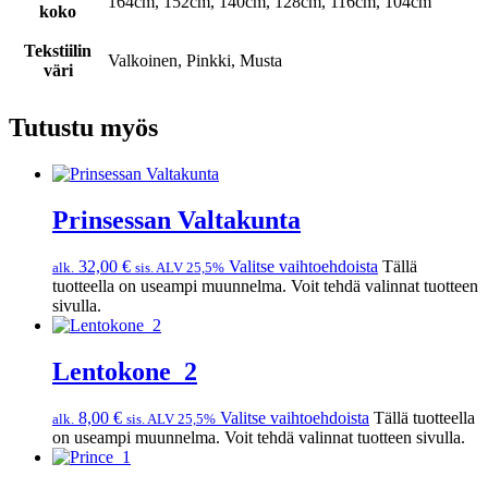
164cm, 152cm, 140cm, 128cm, 116cm, 104cm
koko
Tekstiilin
Valkoinen, Pinkki, Musta
väri
Tutustu myös
Prinsessan Valtakunta
32,00
€
Valitse vaihtoehdoista
Tällä
alk.
sis. ALV 25,5%
tuotteella on useampi muunnelma. Voit tehdä valinnat tuotteen
sivulla.
Lentokone_2
8,00
€
Valitse vaihtoehdoista
Tällä tuotteella
alk.
sis. ALV 25,5%
on useampi muunnelma. Voit tehdä valinnat tuotteen sivulla.