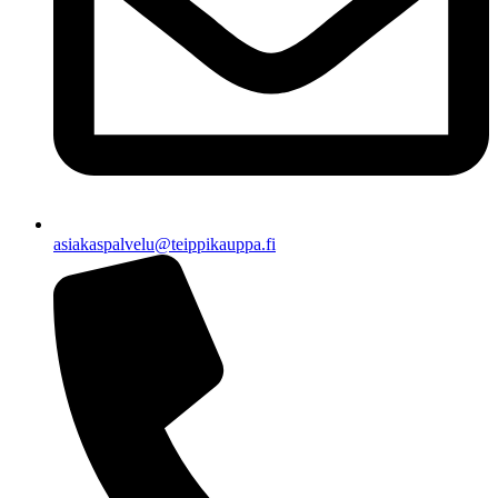
asiakaspalvelu@teippikauppa.fi