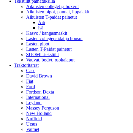
Tekstiilit painatuksilla
Aikuisten colleget ja boxerit
Aikuisten pipot, pannat, lippalakit
Aikuisten T-paidat painetut
Äiti
Isä
Kasvo / kangasmaskit
Lasten collegepaidat ja housut
Lasten pipot
Lasten T-Paidat painetut
SUOMI -tekstiilit
Vauvat, bodyt, ruokalaput
Traktoritarrat
Case
David Brown
Fiat
Ford
Fordson Dexta
International
Leyland
Massey Ferguson
New Holland
Nuffield
Ursus
Valmet