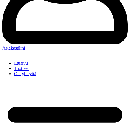
Asiakastilini
Etusivu
Tuotteet
Ota yhteyttä