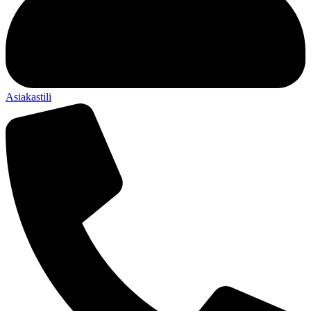
Asiakastili