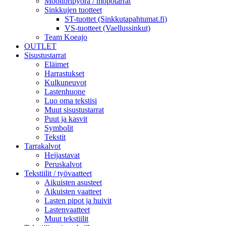
Moottoripyörä / mopotarrat
Sinkkujen tuotteet
ST-tuottet (Sinkkutapahtumat.fi)
VS-tuotteet (Vaellussinkut)
Team Koeajo
OUTLET
Sisustustarrat
Eläimet
Harrastukset
Kulkuneuvot
Lastenhuone
Luo oma tekstisi
Muut sisustustarrat
Puut ja kasvit
Symbolit
Tekstit
Tarrakalvot
Heijastavat
Peruskalvot
Tekstiilit / työvaatteet
Aikuisten asusteet
Aikuisten vaatteet
Lasten pipot ja huivit
Lastenvaatteet
Muut tekstiilit