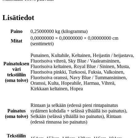
Lisätiedot
Paino
0,25000000 kg (kilogramma)
0,00000000 × 0,00000000 × 0,00000000 cm
Mitat
(senttimetri)
Punainen, Kultahile, Keltainen, Heijastin / heijastava,
Fluorisoiva vihreä, Sky Blue / Vaaleansininen,
Painatuksen
Fluorisoiva keltainen, Royal Blue / Sininen, Musta,
väri
Fluorisoiva pinkki, Turkoosi, Fuksia, Valkoinen,
tekstiiliin
Fluorisoiva oranssi, Navy Blue / Tummansininen,
(oma toive)
Oranssi, Kulta, Hopeahile, Harmaa, Vihreä,
Kirkkaan keltainen, Hopea
Rintaan ja selkään (edessä pieni rintapainatus
Painatus
sydämen kohdalla + selässä ylhäällä iso painatus),
(oma toive)
Selkään (selässä ylhäällä iso painatus), Rintaan
(edessä rinnassa iso painatus)
Tekstiilin