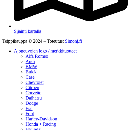
Sijainti kartalla
Teippikauppa © 2024 – Toteutus:
Simonj.fi
Ajoneuvojen logo / merkkituotteet
Alfa Romeo
Audi
BMW
Buick
Case
Chevrolet
Citroen
Corvette
Daihatsu
Dodge
Fiat
Ford
Harley-Davidson
Honda + Racing
Hyundai