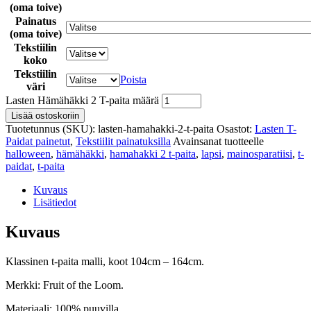
(oma toive)
Painatus
(oma toive)
Tekstiilin
koko
Tekstiilin
Poista
väri
Lasten Hämähäkki 2 T-paita määrä
Lisää ostoskoriin
Tuotetunnus (SKU):
lasten-hamahakki-2-t-paita
Osastot:
Lasten T-
Paidat painetut
,
Tekstiilit painatuksilla
Avainsanat tuotteelle
halloween
,
hämähäkki
,
hamahakki 2 t-paita
,
lapsi
,
mainosparatiisi
,
t-
paidat
,
t-paita
Kuvaus
Lisätiedot
Kuvaus
Klassinen t-paita malli, koot 104cm – 164cm.
Merkki: Fruit of the Loom.
Materiaali: 100% puuvilla.