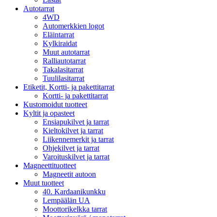
Autotarrat
4WD
Automerkkien logot
Eläintarrat
Kylkiraidat
Muut autotarrat
Ralliautotarrat
Takalasitarrat
Tuulilasitarrat
Etiketit, Kortti- ja pakettitarrat
Kortti- ja pakettitarrat
Kustomoidut tuotteet
Kyltit ja opasteet
Ensiapukilvet ja tarrat
Kieltokilvet ja tarrat
Liikennemerkit ja tarrat
Ohjekilvet ja tarrat
Varoituskilvet ja tarrat
Magneettituotteet
Magneetit autoon
Muut tuotteet
40. Kardaanikunkku
Lempäälän UA
Moottorikelkka tarrat