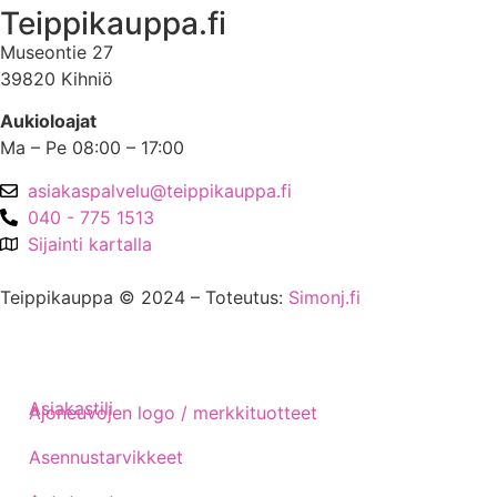
Teippikauppa.fi
Museontie 27
39820 Kihniö
Aukioloajat
Ma – Pe 08:00 – 17:00
asiakaspalvelu@teippikauppa.fi
040 - 775 1513
Sijainti kartalla
Teippikauppa © 2024 – Toteutus:
Simonj.fi
Asiakastili
Ajoneuvojen logo / merkkituotteet
Asennustarvikkeet