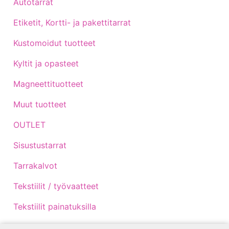
Autotarrat
Etiketit, Kortti- ja pakettitarrat
Kustomoidut tuotteet
Kyltit ja opasteet
Magneettituotteet
Muut tuotteet
OUTLET
Sisustustarrat
Tarrakalvot
Tekstiilit / työvaatteet
Tekstiilit painatuksilla
Traktoritarrat