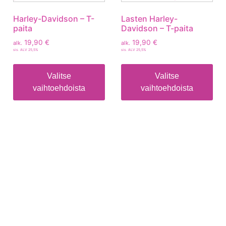
Harley-Davidson – T-
Lasten Harley-
paita
Davidson – T-paita
19,90
€
19,90
€
alk.
alk.
sis. ALV 25,5%
sis. ALV 25,5%
Valitse
Valitse
vaihtoehdoista
vaihtoehdoista
Tietoa
Toimitusehdot
Maksutavat