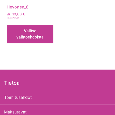
Hevonen_8
10,00
€
alk.
sis. ALV 25,5%
Valitse
vaihtoehdoista
Tietoa
Toimitusehdot
Maksutavat