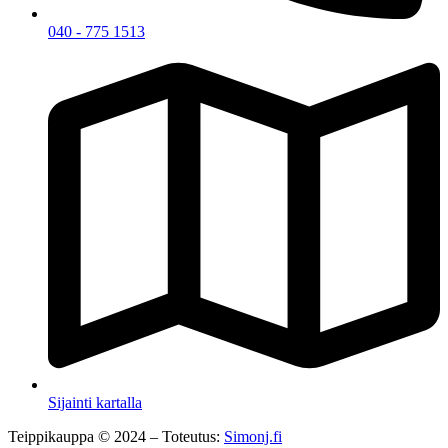
040 - 775 1513
Sijainti kartalla
Teippikauppa © 2024 – Toteutus:
Simonj.fi