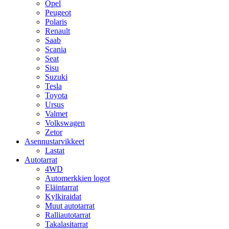
Opel
Peugeot
Polaris
Renault
Saab
Scania
Seat
Sisu
Suzuki
Tesla
Toyota
Ursus
Valmet
Volkswagen
Zetor
Asennustarvikkeet
Lastat
Autotarrat
4WD
Automerkkien logot
Eläintarrat
Kylkiraidat
Muut autotarrat
Ralliautotarrat
Takalasitarrat