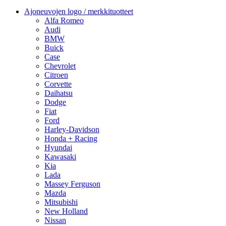
Ajoneuvojen logo / merkkituotteet
Alfa Romeo
Audi
BMW
Buick
Case
Chevrolet
Citroen
Corvette
Daihatsu
Dodge
Fiat
Ford
Harley-Davidson
Honda + Racing
Hyundai
Kawasaki
Kia
Lada
Massey Ferguson
Mazda
Mitsubishi
New Holland
Nissan