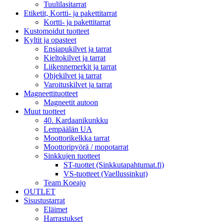
Tuulilasitarrat
Etiketit, Kortti- ja pakettitarrat
Kortti- ja pakettitarrat
Kustomoidut tuotteet
Kyltit ja opasteet
Ensiapukilvet ja tarrat
Kieltokilvet ja tarrat
Liikennemerkit ja tarrat
Ohjekilvet ja tarrat
Varoituskilvet ja tarrat
Magneettituotteet
Magneetit autoon
Muut tuotteet
40. Kardaanikunkku
Lempäälän UA
Moottorikelkka tarrat
Moottoripyörä / mopotarrat
Sinkkujen tuotteet
ST-tuottet (Sinkkutapahtumat.fi)
VS-tuotteet (Vaellussinkut)
Team Koeajo
OUTLET
Sisustustarrat
Eläimet
Harrastukset