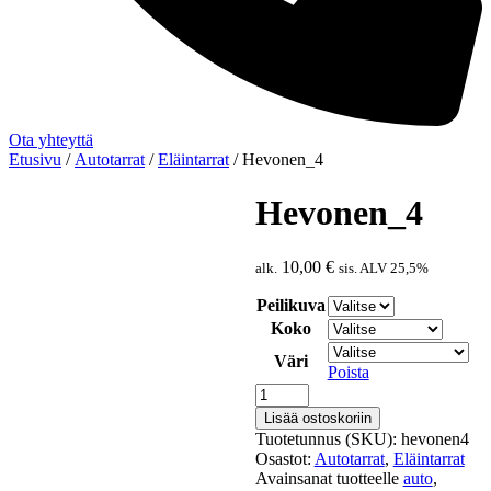
Ota yhteyttä
Etusivu
/
Autotarrat
/
Eläintarrat
/ Hevonen_4
Hevonen_4
10,00
€
alk.
sis. ALV 25,5%
Peilikuva
Koko
Väri
Poista
Hevonen_4
määrä
Lisää ostoskoriin
Tuotetunnus (SKU):
hevonen4
Osastot:
Autotarrat
,
Eläintarrat
Avainsanat tuotteelle
auto
,