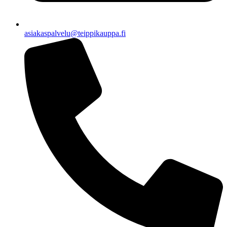
asiakaspalvelu@teippikauppa.fi