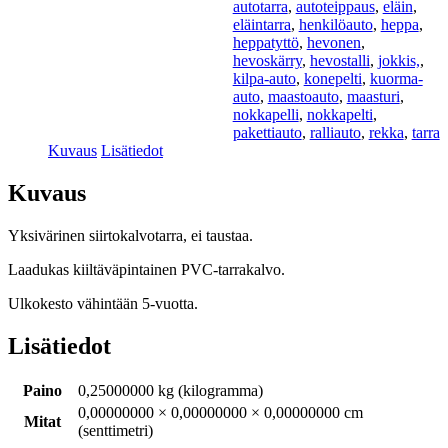
autotarra
,
autoteippaus
,
eläin
,
eläintarra
,
henkilöauto
,
heppa
,
heppatyttö
,
hevonen
,
hevoskärry
,
hevostalli
,
jokkis,
,
kilpa-auto
,
konepelti
,
kuorma-
auto
,
maastoauto
,
maasturi
,
nokkapelli
,
nokkapelti
,
pakettiauto
,
ralliauto
,
rekka
,
tarra
Kuvaus
Lisätiedot
Kuvaus
Yksivärinen siirtokalvotarra, ei taustaa.
Laadukas kiiltäväpintainen PVC-tarrakalvo.
Ulkokesto vähintään 5-vuotta.
Lisätiedot
Paino
0,25000000 kg (kilogramma)
0,00000000 × 0,00000000 × 0,00000000 cm
Mitat
(senttimetri)