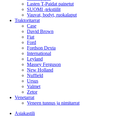
Lasten T-Paidat painetut
SUOMI -tekstiilit
Vauvat, bodyt, ruokalaput
Traktoritarrat
Case
David Brown
Fiat
Ford
Fordson Dexta
International
Leyland
Massey Ferguson
New Holland
Nuffield
Ursus
Valmet
Zetor
Venetarrat
Veneen tunnus ja nimitarrat
Asiakastili