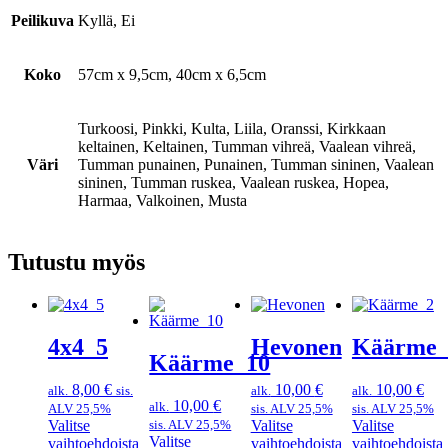
Peilikuva
Kyllä, Ei
Koko
57cm x 9,5cm, 40cm x 6,5cm
Turkoosi, Pinkki, Kulta, Liila, Oranssi, Kirkkaan
keltainen, Keltainen, Tumman vihreä, Vaalean vihreä,
Väri
Tumman punainen, Punainen, Tumman sininen, Vaalean
sininen, Tumman ruskea, Vaalean ruskea, Hopea,
Harmaa, Valkoinen, Musta
Tutustu myös
4x4_5
Hevonen
Käärme_
Käärme_10
8,00
€
10,00
€
10,00
€
alk.
sis.
alk.
alk.
10,00
€
alk.
ALV 25,5%
sis. ALV 25,5%
sis. ALV 25,5%
Valitse
sis. ALV 25,5%
Valitse
Valitse
Valitse
vaihtoehdoista
vaihtoehdoista
vaihtoehdoista