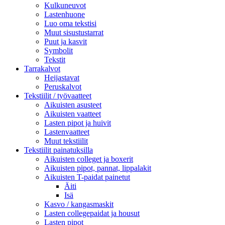
Kulkuneuvot
Lastenhuone
Luo oma tekstisi
Muut sisustustarrat
Puut ja kasvit
Symbolit
Tekstit
Tarrakalvot
Heijastavat
Peruskalvot
Tekstiilit / työvaatteet
Aikuisten asusteet
Aikuisten vaatteet
Lasten pipot ja huivit
Lastenvaatteet
Muut tekstiilit
Tekstiilit painatuksilla
Aikuisten colleget ja boxerit
Aikuisten pipot, pannat, lippalakit
Aikuisten T-paidat painetut
Äiti
Isä
Kasvo / kangasmaskit
Lasten collegepaidat ja housut
Lasten pipot