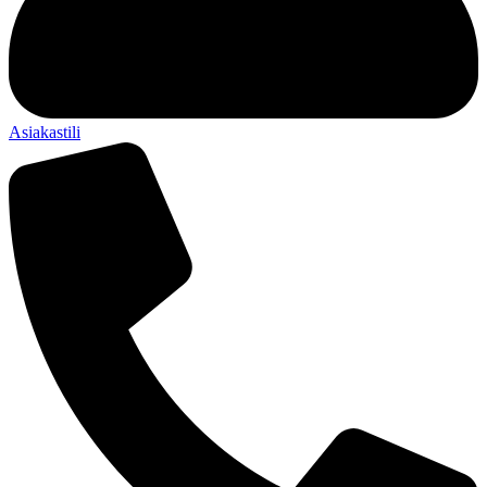
Asiakastili