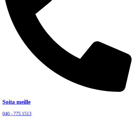
Soita meille
040 - 775 1513