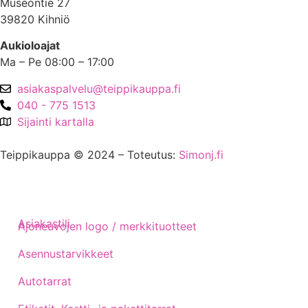
Museontie 27
39820 Kihniö
Aukioloajat
Ma – Pe 08:00 – 17:00
asiakaspalvelu@teippikauppa.fi
040 - 775 1513
Sijainti kartalla
Teippikauppa © 2024 – Toteutus:
Simonj.fi
Asiakastili
Ajoneuvojen logo / merkkituotteet
Asennustarvikkeet
Autotarrat