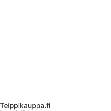
Tekstiilien kokotaulukko
Asennusohjeet tarroille
Tuotetietoa
Ekstrat
Ota yhteyttä
Asiakastili
Asiakastili
Teippikauppa.fi