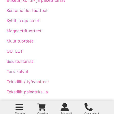
Etiketit, Kortti- ja pakettitarrat
Kustomoidut tuotteet
Kyltit ja opasteet
Magneettituotteet
Muut tuotteet
OUTLET
Sisustustarrat
Tarrakalvot
Tekstiilit / työvaatteet
Tekstiilit painatuksilla
Traktoritarrat
Venetarrat
Tuotteet
Ostoskori
Asiakastili
Ota yhteyttä