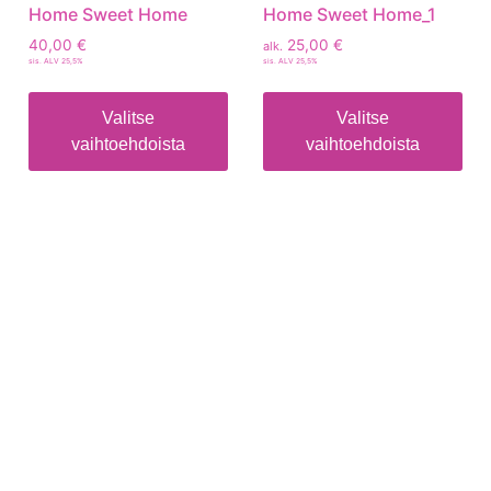
Home Sweet Home
Home Sweet Home_1
40,00
€
25,00
€
alk.
sis. ALV 25,5%
sis. ALV 25,5%
Valitse
Valitse
vaihtoehdoista
vaihtoehdoista
Tietoa
Toimitusehdot
Maksutavat
Tietosuojaseloste