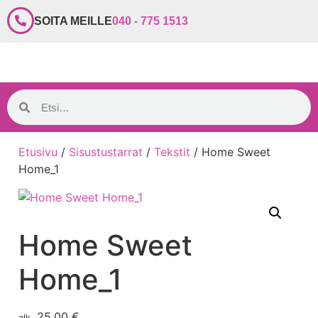
SOITA MEILLE
040 - 775 1513
Etusivu
/
Sisustustarrat
/
Tekstit
/ Home Sweet
Home_1
Home Sweet
Home_1
25,00
€
alk.