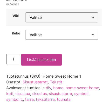
sis. ALV 25,5%
Väri
Koko
Lisää ostoskoriin
Tuotetunnus (SKU):
Home Sweet Home_1
Osastot:
Sisustustarrat
,
Tekstit
Avainsanat tuotteelle
diy
,
home
,
home sweet home
,
koti
,
sisustaa
,
sisustus
,
sisustustarra
,
symboli
,
symbolit,
,
tarra
,
tekstitarra
,
tuunata