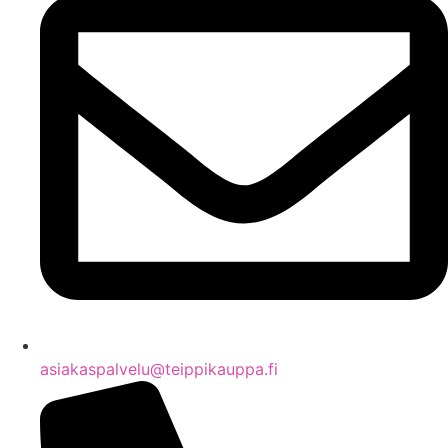
asiakaspalvelu@teippikauppa.fi