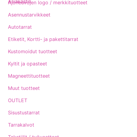
Asiakastili
Ajoneuvojen logo / merkkituotteet
Asennustarvikkeet
Autotarrat
Etiketit, Kortti- ja pakettitarrat
Kustomoidut tuotteet
Kyltit ja opasteet
Magneettituotteet
Muut tuotteet
OUTLET
Sisustustarrat
Tarrakalvot
Tekstiilit / työvaatteet