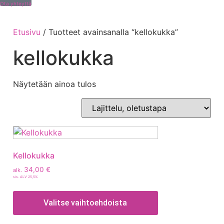
Ota yhteyttä
Etusivu
/ Tuotteet avainsanalla “kellokukka”
kellokukka
Näytetään ainoa tulos
Kellokukka
34,00
€
alk.
sis. ALV 25,5%
Valitse vaihtoehdoista