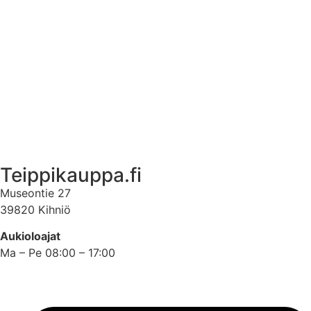
Ekstrat
Ota yhteyttä
Asiakastili
Asiakastili
Teippikauppa.fi
Museontie 27
39820 Kihniö
Aukioloajat
Ma – Pe 08:00 – 17:00