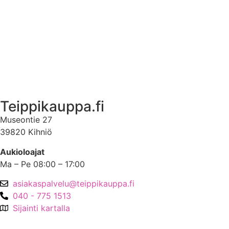
Ota yhteyttä
Asiakastili
Asiakastili
Teippikauppa.fi
Museontie 27
39820 Kihniö
Aukioloajat
Ma – Pe 08:00 – 17:00
asiakaspalvelu@teippikauppa.fi
040 - 775 1513
Sijainti kartalla