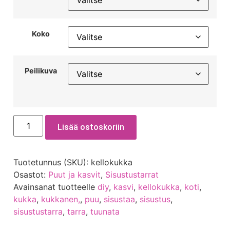
Koko
Peilikuva
Lisää ostoskoriin
Tuotetunnus (SKU):
kellokukka
Osastot:
Puut ja kasvit
,
Sisustustarrat
Avainsanat tuotteelle
diy
,
kasvi
,
kellokukka
,
koti
,
kukka
,
kukkanen,
,
puu
,
sisustaa
,
sisustus
,
sisustustarra
,
tarra
,
tuunata