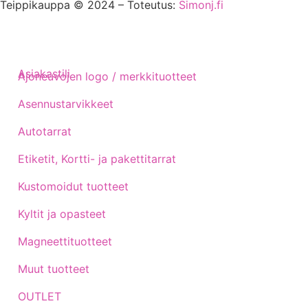
Teippikauppa © 2024 – Toteutus:
Simonj.fi
Asiakastili
Ajoneuvojen logo / merkkituotteet
Asennustarvikkeet
Autotarrat
Etiketit, Kortti- ja pakettitarrat
Kustomoidut tuotteet
Kyltit ja opasteet
Magneettituotteet
Muut tuotteet
OUTLET