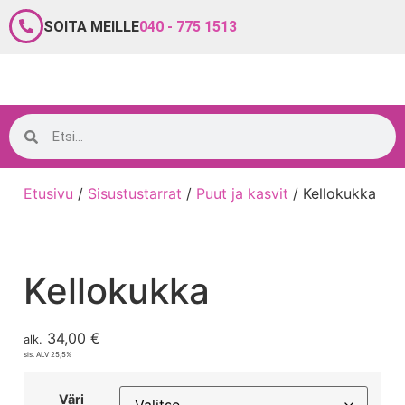
SOITA MEILLE
040 - 775 1513
Etusivu
/
Sisustustarrat
/
Puut ja kasvit
/ Kellokukka
Kellokukka
34,00
€
alk.
sis. ALV 25,5%
Väri