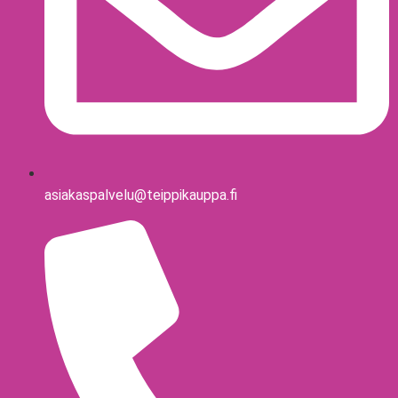
asiakaspalvelu@teippikauppa.fi