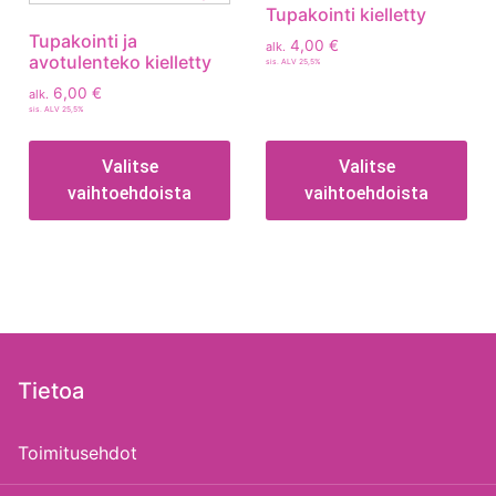
Tupakointi kielletty
Tupakointi ja
4,00
€
alk.
avotulenteko kielletty
sis. ALV 25,5%
6,00
€
alk.
sis. ALV 25,5%
Valitse
Valitse
vaihtoehdoista
vaihtoehdoista
Tietoa
Toimitusehdot