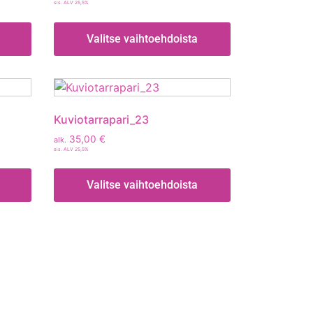
sis. ALV 25,5%
Valitse vaihtoehdoista
Kuviotarrapari_23
35,00
€
alk.
sis. ALV 25,5%
Valitse vaihtoehdoista