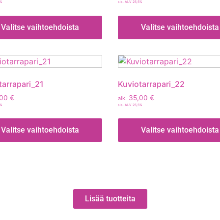
5%
sis. ALV 25,5%
Valitse vaihtoehdoista
Valitse vaihtoehdoista
tarrapari_21
Kuviotarrapari_22
,00
€
35,00
€
alk.
5%
sis. ALV 25,5%
Valitse vaihtoehdoista
Valitse vaihtoehdoista
Lisää tuotteita