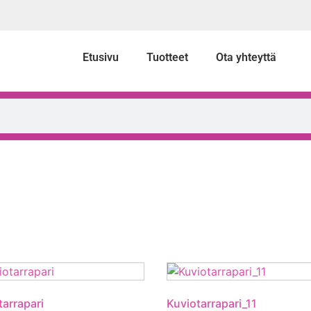
Etusivu
Tuotteet
Ota yhteyttä
tarrapari
Kuviotarrapari_11