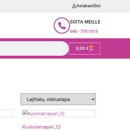
Asiakastilini
SOITA MEILLE
040 - 775 1513
0
0,00
€
Kuviotarrapari_12