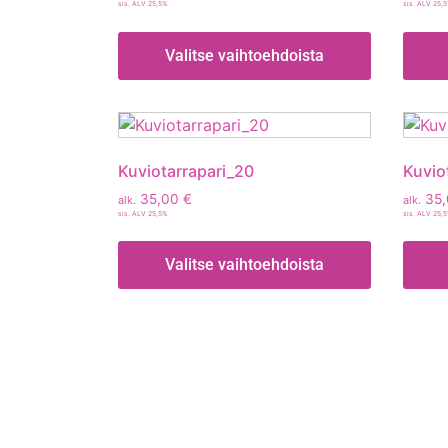
sis. ALV 25,5%
sis. ALV 25,
Valitse vaihtoehdoista
Kuviotarrapari_20
Kuvio
35,00
€
35
alk.
alk.
sis. ALV 25,5%
sis. ALV 25,
Valitse vaihtoehdoista