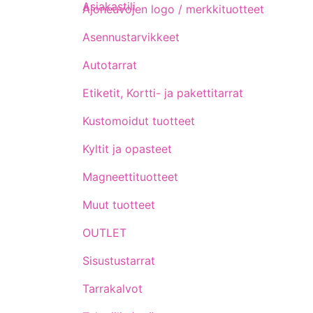
Asiakastili
Ajoneuvojen logo / merkkituotteet
Asennustarvikkeet
Autotarrat
Etiketit, Kortti- ja pakettitarrat
Kustomoidut tuotteet
Kyltit ja opasteet
Magneettituotteet
Muut tuotteet
OUTLET
Sisustustarrat
Tarrakalvot