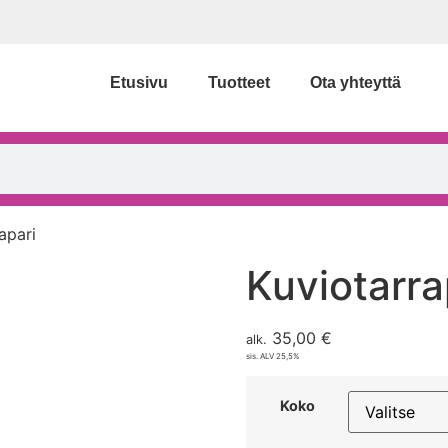
Etusivu
Tuotteet
Ota yhteyttä
apari
Kuviotarra
35,00
€
alk.
sis. ALV 25,5%
Koko