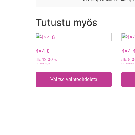
Tutustu myös
4x4_8
4x4_
12,00
€
8,
alk.
alk.
sis. ALV 25,5%
sis. ALV 25,
Valitse vaihtoehdoista
Tietoa
Toimitusehdot