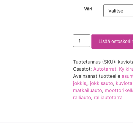
Väri
Lisää ostoskorii
Tuotetunnus (SKU):
kuviot
Osastot:
Autotarrat
,
Kylkir
Avainsanat tuotteelle
asun
jokkis,
,
jokkisauto
,
kuviota
matkailuauto
,
moottorikel
ralliauto
,
ralliautotarra