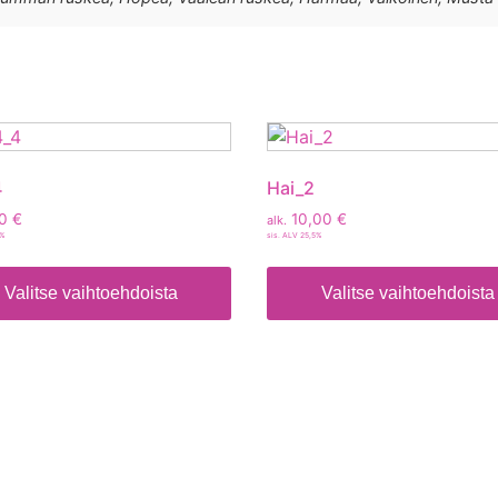
4
Hai_2
00
€
10,00
€
alk.
5%
sis. ALV 25,5%
Valitse vaihtoehdoista
Valitse vaihtoehdoista