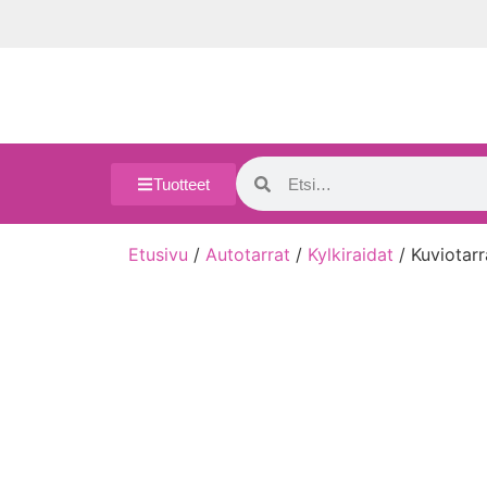
Tuotteet
Etusivu
/
Autotarrat
/
Kylkiraidat
/ Kuviotarr