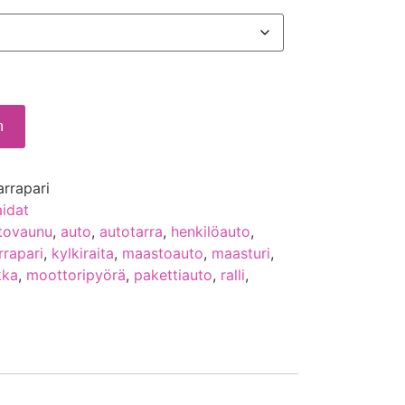
n
arrapari
aidat
tovaunu
,
auto
,
autotarra
,
henkilöauto
,
rrapari
,
kylkiraita
,
maastoauto
,
maasturi
,
kka
,
moottoripyörä
,
pakettiauto
,
ralli
,