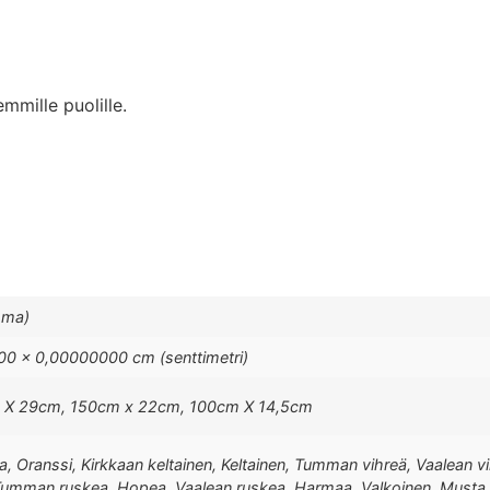
mmille puolille.
mma)
0 × 0,00000000 cm (senttimetri)
 X 29cm, 150cm x 22cm, 100cm X 14,5cm
Liila, Oranssi, Kirkkaan keltainen, Keltainen, Tumman vihreä, Vaale
, Tumman ruskea, Hopea, Vaalean ruskea, Harmaa, Valkoinen, Musta