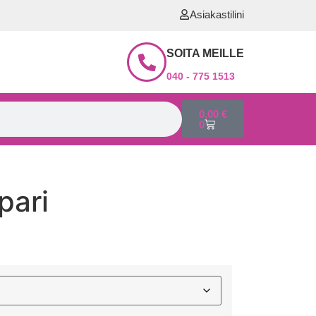
Asiakastilini
SOITA MEILLE
040 - 775 1513
0,00
€
0
pari