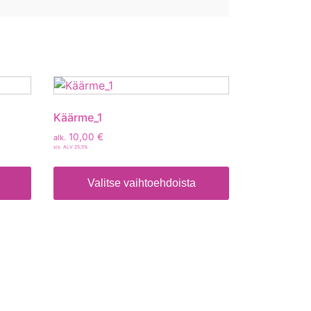
Käärme_1
10,00
€
alk.
sis. ALV 25,5%
Valitse vaihtoehdoista