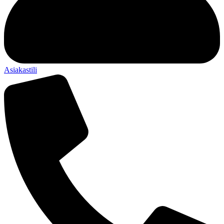
Asiakastili