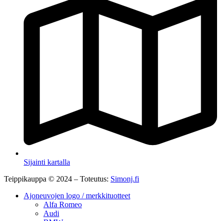
Sijainti kartalla
Teippikauppa © 2024 – Toteutus:
Simonj.fi
Ajoneuvojen logo / merkkituotteet
Alfa Romeo
Audi