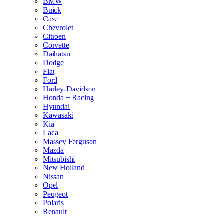
BMW
Buick
Case
Chevrolet
Citroen
Corvette
Daihatsu
Dodge
Fiat
Ford
Harley-Davidson
Honda + Racing
Hyundai
Kawasaki
Kia
Lada
Massey Ferguson
Mazda
Mitsubishi
New Holland
Nissan
Opel
Peugeot
Polaris
Renault