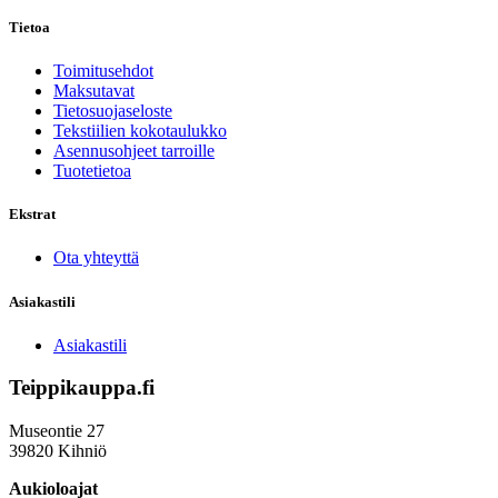
Tietoa
Toimitusehdot
Maksutavat
Tietosuojaseloste
Tekstiilien kokotaulukko
Asennusohjeet tarroille
Tuotetietoa
Ekstrat
Ota yhteyttä
Asiakastili
Asiakastili
Teippikauppa.fi
Museontie 27
39820 Kihniö
Aukioloajat