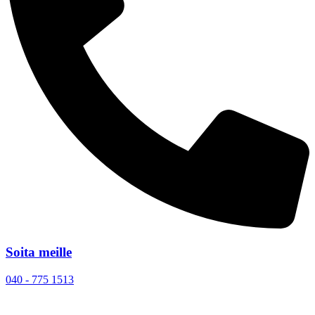
Soita meille
040 - 775 1513