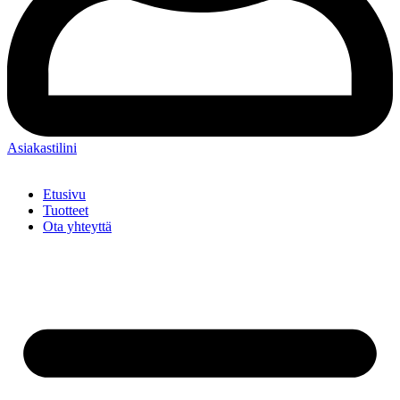
Asiakastilini
Etusivu
Tuotteet
Ota yhteyttä