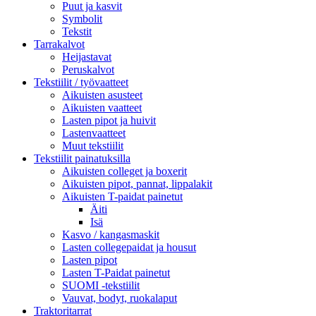
Puut ja kasvit
Symbolit
Tekstit
Tarrakalvot
Heijastavat
Peruskalvot
Tekstiilit / työvaatteet
Aikuisten asusteet
Aikuisten vaatteet
Lasten pipot ja huivit
Lastenvaatteet
Muut tekstiilit
Tekstiilit painatuksilla
Aikuisten colleget ja boxerit
Aikuisten pipot, pannat, lippalakit
Aikuisten T-paidat painetut
Äiti
Isä
Kasvo / kangasmaskit
Lasten collegepaidat ja housut
Lasten pipot
Lasten T-Paidat painetut
SUOMI -tekstiilit
Vauvat, bodyt, ruokalaput
Traktoritarrat