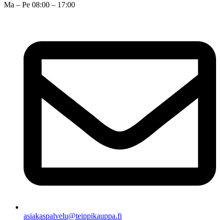
Ma – Pe 08:00 – 17:00
asiakaspalvelu@teippikauppa.fi