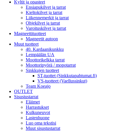
Kyltit ja opasteet
Ensiapukilvet ja tarrat
Kieltokilvet ja tarrat
Liikennemerkit ja tarrat
Ohjekilvet ja tarrat
Varoituskilvet ja tarrat
Magneettituotteet
Magneetit autoon
Muut tuotteet
40. Kardaanikunkku
Lempäälän UA
Moottorikelkka tarrat
Moottoripyörä / mopotarrat
Sinkkujen tuotteet
ST-tuottet (Sinkkutapahtumat.fi)
VS-tuotteet (Vaellussinkut)
Team Koeajo
OUTLET
Sisustustarrat
Eläimet
Harrastukset
Kulkuneuvot
Lastenhuone
Luo oma tekstisi
Muut sisustustarrat