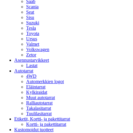
Saab
Scania
Seat
Sisu
Suzuki
Tesla
Toyota
Ursus
Valmet
Volkswagen
Zetor
Asennustarvikkeet
Lastat
Autotarrat
4WD
Automerkkien logot
Eläintarrat
Kylkiraidat
Muut autotarrat
Ralliautotarrat
Takalasitarrat
Tuulilasitarrat
Etiketit, Kortti- ja pakettitarrat
Kortti- ja pakettitarrat
Kustomoidut tuotteet