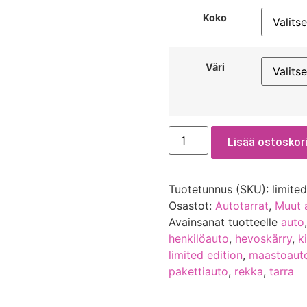
Koko
Väri
Lisää ostoskori
Tuotetunnus (SKU):
limite
Osastot:
Autotarrat
,
Muut 
Avainsanat tuotteelle
auto
henkilöauto
,
hevoskärry
,
k
limited edition
,
maastoaut
pakettiauto
,
rekka
,
tarra