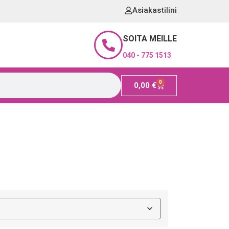
Asiakastilini
SOITA MEILLE
040 - 775 1513
0
0,00
€