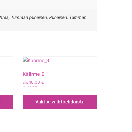
an vihreä, Tumman punainen, Punainen, Tumman
Käärme_9
10,00
€
alk.
sis. ALV 25,5%
a
Valitse vaihtoehdoista