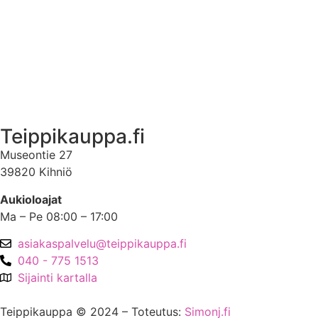
Ota yhteyttä
Asiakastili
Asiakastili
Teippikauppa.fi
Museontie 27
39820 Kihniö
Aukioloajat
Ma – Pe 08:00 – 17:00
asiakaspalvelu@teippikauppa.fi
040 - 775 1513
Sijainti kartalla
Teippikauppa © 2024 – Toteutus:
Simonj.fi