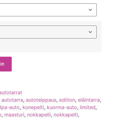
in
d
autotarrat
,
autotarra
,
autoteippaus
,
edition
,
eläintarra
,
ilpa-auto
,
konepelti
,
kuorma-auto
,
limited
,
o
,
maasturi
,
nokkapelli
,
nokkapelti
,