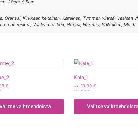
2cm, 20cm X 6cm
Liila, Oranssi, Kirkkaan keltainen, Keltainen, Tumman vihreä, Vaale
, Tumman ruskea, Vaalean ruskea, Hopea, Harmaa, Valkoinen, Musta
me_2
Kala_1
00
€
10,00
€
alk.
5%
sis. ALV 25,5%
Valitse vaihtoehdoista
Valitse vaihtoehdoist