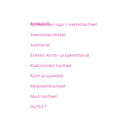
Asiakastili
Ajoneuvojen logo / merkkituotteet
Asennustarvikkeet
Autotarrat
Etiketit, Kortti- ja pakettitarrat
Kustomoidut tuotteet
Kyltit ja opasteet
Magneettituotteet
Muut tuotteet
OUTLET