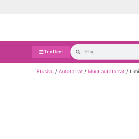
Tuotteet
Etusivu
/
Autotarrat
/
Muut autotarrat
/ Lim