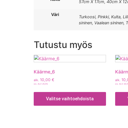
57cm X 17cm, 40cm X 1
Väri
Turkoosi, Pinkki, Kulta, 
sininen, Vaalean sininen
Tutustu myös
Käärme_6
Käär
10,00
€
10,
alk.
alk.
sis. ALV 25,5%
sis. ALV 25,
Valitse vaihtoehdoista