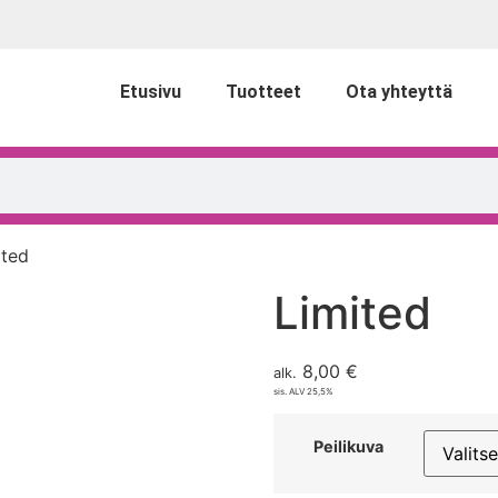
Etusivu
Tuotteet
Ota yhteyttä
ited
Limited
8,00
€
alk.
sis. ALV 25,5%
Peilikuva