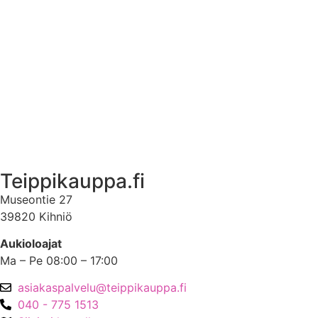
Ekstrat
Ota yhteyttä
Asiakastili
Asiakastili
Teippikauppa.fi
Museontie 27
39820 Kihniö
Aukioloajat
Ma – Pe 08:00 – 17:00
asiakaspalvelu@teippikauppa.fi
040 - 775 1513