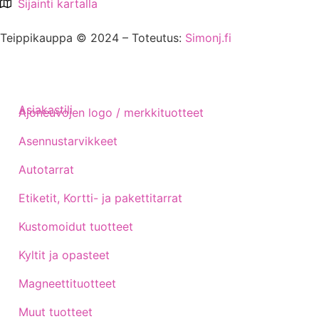
Sijainti kartalla
Teippikauppa © 2024 – Toteutus:
Simonj.fi
Asiakastili
Ajoneuvojen logo / merkkituotteet
Asennustarvikkeet
Autotarrat
Etiketit, Kortti- ja pakettitarrat
Kustomoidut tuotteet
Kyltit ja opasteet
Magneettituotteet
Muut tuotteet