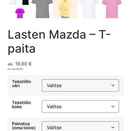
Lasten Mazda – T-
paita
19,90
€
alk.
sis. ALV 25,5%
Tekstiilin
väri
Tekstiilin
koko
Painatus
(oma toive)