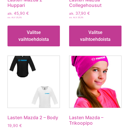
Huppari
Collegehousut
45,90
€
37,90
€
alk.
alk.
sis. ALV 25,5%
sis. ALV 25,5%
Valitse
Valitse
vaihtoehdoista
vaihtoehdoista
Lasten Mazda 2 – Body
Lasten Mazda –
Trikoopipo
19,90
€