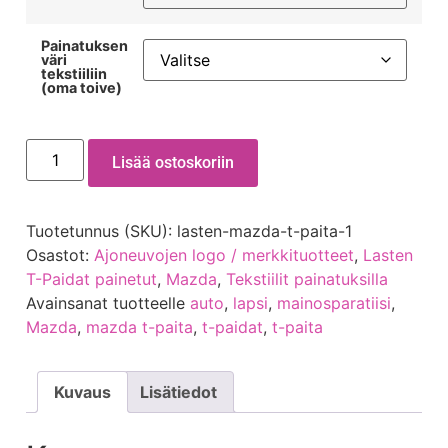
Painatuksen
väri
tekstiiliin
(oma toive)
Lisää ostoskoriin
Tuotetunnus (SKU):
lasten-mazda-t-paita-1
Osastot:
Ajoneuvojen logo / merkkituotteet
,
Lasten
T-Paidat painetut
,
Mazda
,
Tekstiilit painatuksilla
Avainsanat tuotteelle
auto
,
lapsi
,
mainosparatiisi
,
Mazda
,
mazda t-paita
,
t-paidat
,
t-paita
Kuvaus
Lisätiedot