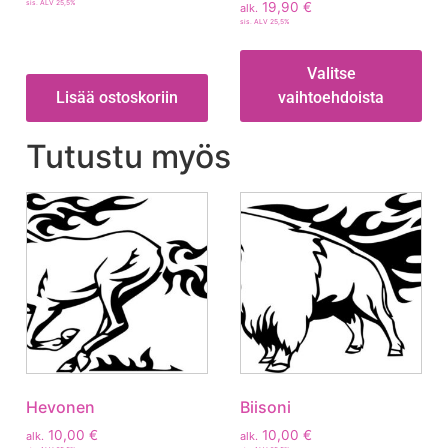
sis. ALV 25,5%
19,90
€
alk.
sis. ALV 25,5%
Valitse
Lisää ostoskoriin
vaihtoehdoista
Tutustu myös
Hevonen
Biisoni
10,00
€
10,00
€
alk.
alk.