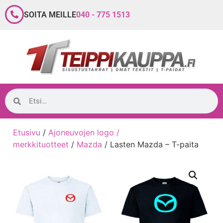
SOITA MEILLE
040 - 775 1513
Etusivu
/
Ajoneuvojen logo /
merkkituotteet
/
Mazda
/ Lasten Mazda – T-paita